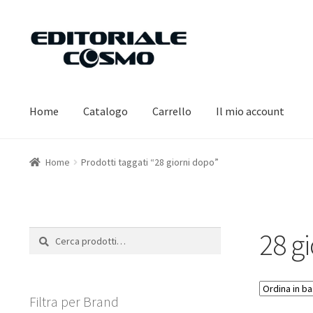
Vai
Vai
alla
al
navigazione
contenuto
Home
Catalogo
Carrello
Il mio account
Home
Prodotti taggati “28 giorni dopo”
28 g
Cerca:
Cerca
Filtra per Brand