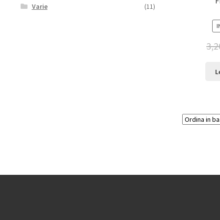
F
Varie
(11)
I
3,2
L