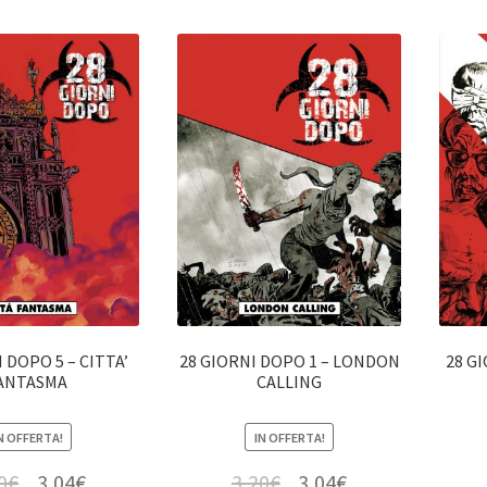
 DOPO 5 – CITTA’
28 GIORNI DOPO 1 – LONDON
28 G
ANTASMA
CALLING
N OFFERTA!
IN OFFERTA!
0
€
3,04
€
3,20
€
3,04
€