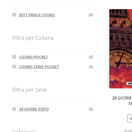
EDITORIALE COSMO
(6)
Filtra per Collana
COSMO POCKET
(6)
COSMO SERIE POCKET
(6)
Filtra per Serie
28 GIORNI
F
28 GIORNI DOPO
(6)
I
3,2
Categorie