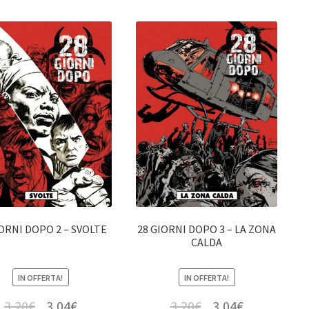
IORNI DOPO 2 – SVOLTE
28 GIORNI DOPO 3 – LA ZONA
CALDA
IN OFFERTA!
IN OFFERTA!
3,20
€
3,04
€
3,20
€
3,04
€