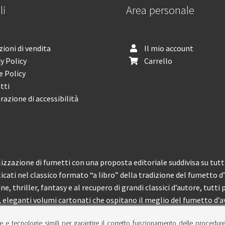
li
Area personale
ioni di vendita
Il mio account
y Policy
Carrello
e Policy
tti
razione di accessibilità
izzazione di fumetti con una proposta editoriale suddivisa su tutti 
licati nel classico formato “a libro” della tradizione del fumetto d
, thriller, fantasy e al recupero di grandi classici d’autore, tutti p
eleganti volumi cartonati che ospitano il meglio del fumetto d’av
e e tecnologie simili per garantire il corretto funzionamento delle procedur
 150 pubblicazioni l’anno.