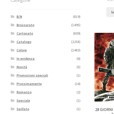
L
B/N
(819)
Brossurato
(1495)
Cartonato
(809)
Catalogo
(2258)
Colore
(1483)
In evidenza
(6)
Novità
(5)
Promozioni speciali
(1)
Prossimamente
(24)
Romanzo
(2)
Speciale
(1)
Spillato
(1)
28 GIORNI