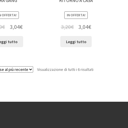
RA GANG
RITORNO A CASA
N OFFERTA!
IN OFFERTA!
0
€
3,04
€
3,20
€
3,04
€
eggi tutto
Leggi tutto
Visualizzazione di tutti i 6 risultati