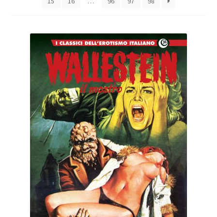
15
16
…
96
97
98