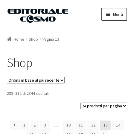
Vai
Vai
Menù
alla
al
navigazione
contenuto
Home
Home
Shop
Pagina 13
Catalogo
Shop
Carrello
Il mio account
289–312 di 2344 risultati
1
2
3
…
10
11
12
13
14