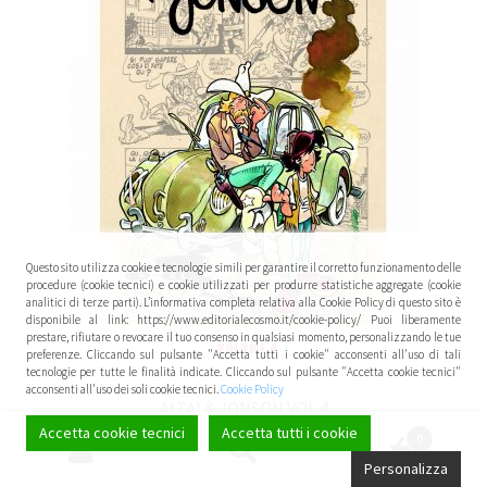
Questo sito utilizza cookie e tecnologie simili per garantire il corretto funzionamento delle
procedure (cookie tecnici) e cookie utilizzati per produrre statistiche aggregate (cookie
analitici di terze parti). L’informativa completa relativa alla Cookie Policy di questo sito è
disponibile al link: https://www.editorialecosmo.it/cookie-policy/ Puoi liberamente
prestare, rifiutare o revocare il tuo consenso in qualsiasi momento, personalizzando le tue
preferenze. Cliccando sul pulsante "Accetta tutti i cookie" acconsenti all'uso di tali
tecnologie per tutte le finalità indicate. Cliccando sul pulsante "Accetta cookie tecnici"
acconsenti all'uso dei soli cookie tecnici.
Cookie Policy
ALTAI & JONSON VOL.4
Accetta cookie tecnici
Accetta tutti i cookie
0
Cerca:
Cerca
Personalizza
IN OFFERTA!