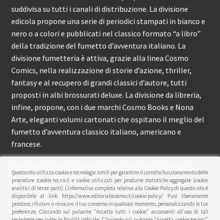
suddivisa su tutti i canali di distribuzione. La divisione
edicola propone una serie di periodici stampati in bianco e
nero o a colori e pubblicati nel classico formato “a libro”
della tradizione del fumetto d’avventura italiano. La
divisione fumetteria è attiva, grazie alla linea Cosmo
Comics, nella realizzazione di storie d’azione, thriller,
fantasy e al recupero di grandi classici d’autore, tutti
proposti in albi brossurati deluxe. La divisione da libreria,
infine, propone, con i due marchi Cosmo Books e Nona
Arte, eleganti volumi cartonati che ospitano il meglio del
fumetto d’avventura classico italiano, americano e
francese.
Editoriale Cosmo è attiva dal 2012 e propone ai lettori
Questo sito utilizza cookie e tecnologie simili per garantire il corretto funzionamento delle
circa 150 pubblicazioni l’anno.
procedure (cookie tecnici) e cookie utilizzati per produrre statistiche aggregate (cookie
analitici di terze parti). L’informativa completa relativa alla Cookie Policy di questo sito è
disponibile al link: https://www.editorialecosmo.it/cookie-policy/ Puoi liberamente
© Editoriale Cosmo 2026
prestare, rifiutare o revocare il tuo consenso in qualsiasi momento, personalizzando le tue
preferenze. Cliccando sul pulsante "Accetta tutti i cookie" acconsenti all'uso di tali
Privacy Policy
tecnologie per tutte le finalità indicate. Cliccando sul pulsante "Accetta cookie tecnici"