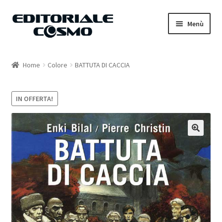
Vai
Vai
Menù
alla
al
navigazione
contenuto
Home
Home
Colore
BATTUTA DI CACCIA
Catalogo
IN OFFERTA!
Carrello
Il mio account