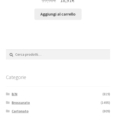
19,90
€
18,91
€
Aggiungi al carrello
Cerca:
Cerca
Categorie
B/N
(819)
Brossurato
(1495)
Cartonato
(809)