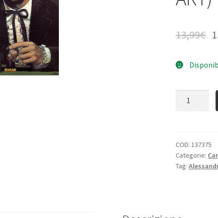
13,99
€
1
Disponib
Quantità
COD:
137375
Categorie:
Ca
Tag:
Alessandr