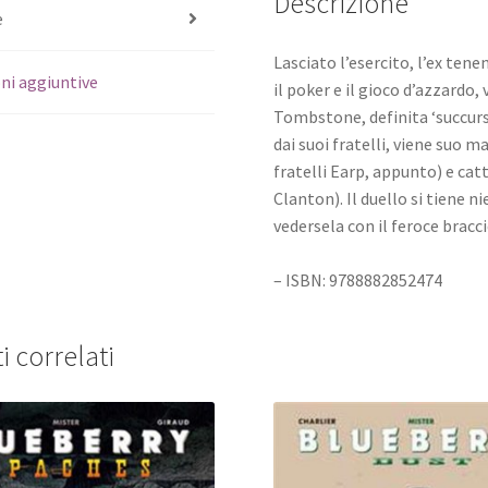
Descrizione
e
Lasciato l’esercito, l’ex ten
ni aggiuntive
il poker e il gioco d’azzardo,
Tombstone, definita ‘succursa
dai suoi fratelli, viene suo m
fratelli Earp, appunto) e catt
Clanton). Il duello si tiene
vedersela con il feroce bracci
– ISBN: 9788882852474
i correlati