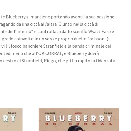
ente Blueberry si mantiene portando avanti la sua passione,
 vagando da una città all’altra. Giunto nella città di
le dell’inferno“ e controllata dallo sceriffo Wyatt Earp e
algrado coinvolto in un vero e proprio duello fra buoni (i
ivi (il losco banchiere Stranfield e la banda criminale dei
 nientedimeno che all’OK CORRAL, e Blueberry dovrà
o destro di Stranfield, Ringo, che gli ha rapito la fidanzata.