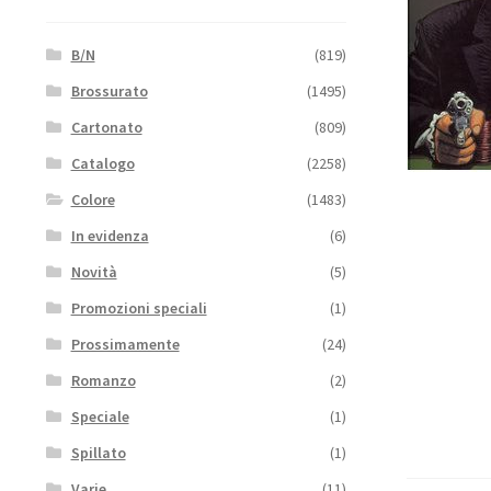
B/N
(819)
Brossurato
(1495)
Cartonato
(809)
Catalogo
(2258)
Colore
(1483)
In evidenza
(6)
Novità
(5)
Promozioni speciali
(1)
Prossimamente
(24)
Romanzo
(2)
Speciale
(1)
Spillato
(1)
Varie
(11)