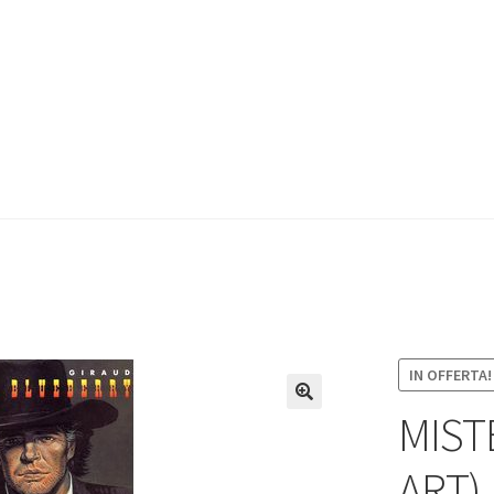
IN OFFERTA!
MIST
ART)