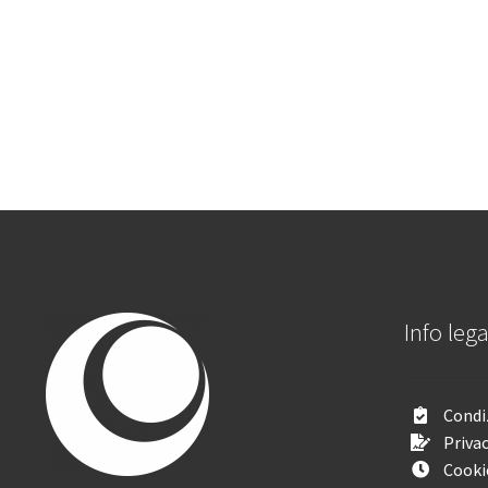
Info lega
Condiz
Privac
Cooki