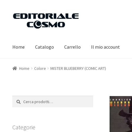
Vai
Vai
alla
al
navigazione
contenuto
Home
Catalogo
Carrello
Il mio account
Home
Colore
MISTER BLUEBERRY (COMIC ART)
Cerca:
Cerca
Categorie