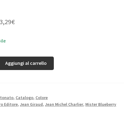
3,29
€
ile
Aggiungi al carrello
rtonato
,
Catalogo
,
Colore
o Editore
,
Jean Giraud
,
Jean Michel Charlier
,
Mister Blueberry