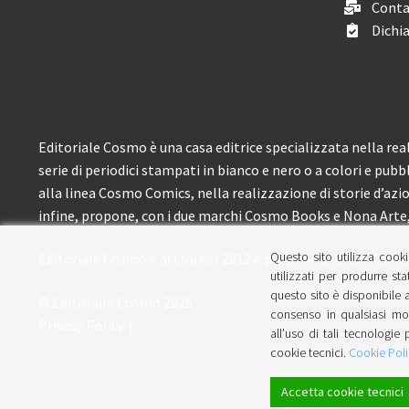
Conta
Dichia
Editoriale Cosmo è una casa editrice specializzata nella real
serie di periodici stampati in bianco e nero o a colori e pubb
alla linea Cosmo Comics, nella realizzazione di storie d’azione
infine, propone, con i due marchi Cosmo Books e Nona Arte, 
Questo sito utilizza cooki
Editoriale Cosmo è attiva dal 2012 e propone ai lettori circa
utilizzati per produrre sta
questo sito è disponibile a
© Editoriale Cosmo 2026
consenso in qualsiasi mom
Privacy Policy
all'uso di tali tecnologie 
cookie tecnici.
Cookie Poli
Accetta cookie tecnici