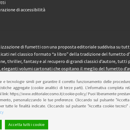
tti
razione di accessibilità
izzazione di fumetti con una proposta editoriale suddivisa su tutti 
licati nel classico formato “a libro” della tradizione del fumetto d
, thriller, fantasy e al recupero di grandi classici d’autore, tutti p
eleganti volumi cartonati che ospitano il meglio del fumetto d’av
e e tecnologie simili per garantire il corretto funzionamento delle procedur
 150 pubblicazioni l’anno.
tistiche aggregate (cookie analitici di terze parti). L’informativa completa re
l link: https://www.editorialecosmo.it/cookie-policy/ Puoi liberamente prestare,
ento, personalizzando le tue preferenze. Cliccando sul pulsante "Accetta 
per tutte le finalità indicate. Cliccando sul pulsante "Accetta cookie tecnici"
cy
Accetta tutti i cookie