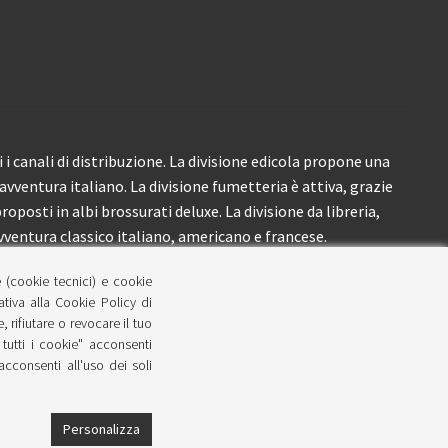
i canali di distribuzione. La divisione edicola propone una
’avventura italiano. La divisione fumetteria è attiva, grazie
roposti in albi brossurati deluxe. La divisione da libreria,
ventura classico italiano, americano e francese.
e (cookie tecnici) e cookie
lativa alla Cookie Policy di
 rifiutare o revocare il tuo
tutti i cookie" acconsenti
 acconsenti all'uso dei soli
Personalizza