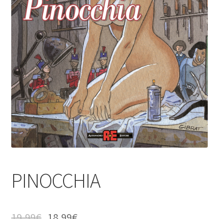
PINOCCHIA
19,99
€
18,99
€