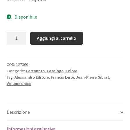
Disponibile
Quantità
Aggiungi al carrello
COD:
127360
Categorie:
Cartonato
,
Catalogo
,
Colore
Tag:
Alessandro Editore
,
Francis Leroi
,
Jean-Pierre Gibrat
,
Volume unico
Descrizione
Informazioni aggiuntive