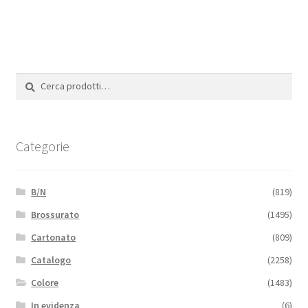
Cerca:
Cerca
Categorie
B/N
(819)
Brossurato
(1495)
Cartonato
(809)
Catalogo
(2258)
Colore
(1483)
In evidenza
(6)