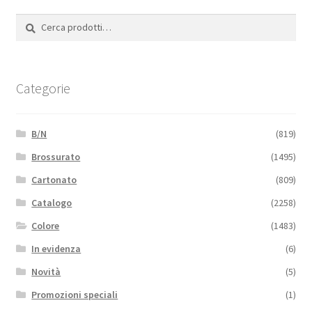
Cerca:
Cerca
Categorie
B/N
(819)
Brossurato
(1495)
Cartonato
(809)
Catalogo
(2258)
Colore
(1483)
In evidenza
(6)
Novità
(5)
Promozioni speciali
(1)