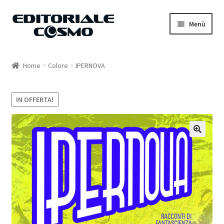
Vai
Vai
Menù
alla
al
navigazione
contenuto
Home
Home
Colore
IPERNOVA
Catalogo
IN OFFERTA!
Carrello
Il mio account