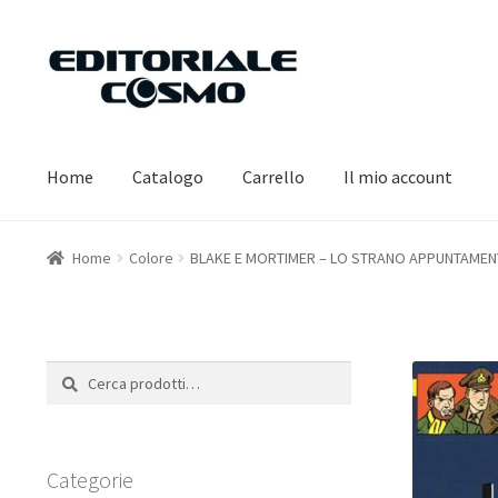
Vai
Vai
alla
al
navigazione
contenuto
Home
Catalogo
Carrello
Il mio account
Home
Colore
BLAKE E MORTIMER – LO STRANO APPUNTAME
Cerca:
Cerca
Categorie