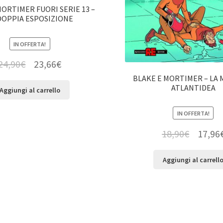
MORTIMER FUORI SERIE 13 –
DOPPIA ESPOSIZIONE
IN OFFERTA!
24,90
€
23,66
€
BLAKE E MORTIMER – LA 
ATLANTIDEA
Aggiungi al carrello
IN OFFERTA!
18,90
€
17,96
Aggiungi al carrell