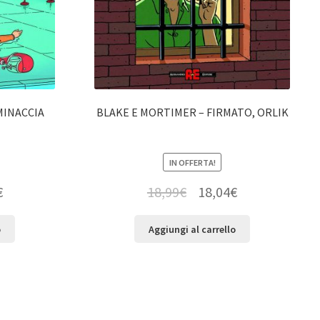
MINACCIA
BLAKE E MORTIMER – FIRMATO, ORLIK
IN OFFERTA!
€
18,99
€
18,04
€
o
Aggiungi al carrello