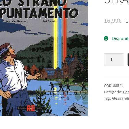
16,99
€
1
Disponib
Quantità
COD:
88541
Categorie:
Ca
Tag:
Alessandr