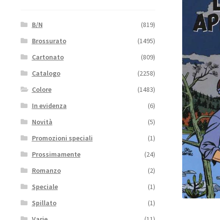
B/N
(819)
Brossurato
(1495)
Cartonato
(809)
Catalogo
(2258)
Colore
(1483)
In evidenza
(6)
Novità
(5)
Promozioni speciali
(1)
Prossimamente
(24)
Romanzo
(2)
Speciale
(1)
Spillato
(1)
Varie
(11)