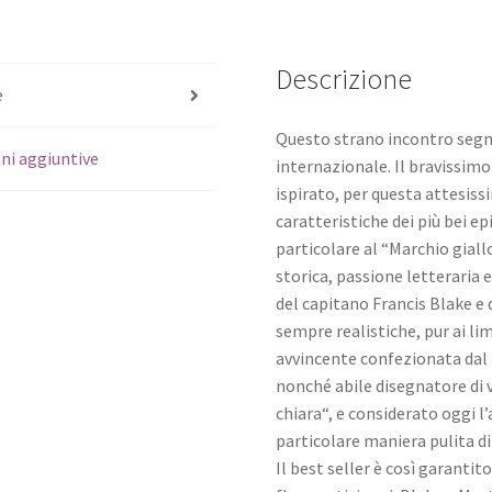
Descrizione
e
Questo strano incontro segna 
ni aggiuntive
internazionale. Il bravissimo
ispirato, per questa attesiss
caratteristiche dei più bei epi
particolare al “Marchio giall
storica, passione letteraria 
del capitano Francis Blake e 
sempre realistiche, pur ai li
avvincente confezionata dal
nonché abile disegnatore di va
chiara“, e considerato oggi 
particolare maniera pulita di
Il best seller è così garantit