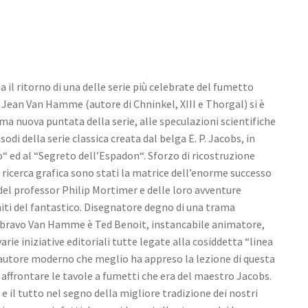
il ritorno di una delle serie più celebrate del fumetto
 Jean Van Hamme (autore di Chninkel, XIII e Thorgal) si è
ima nuova puntata della serie, alle speculazioni scientifiche
sodi della serie classica creata dal belga E. P. Jacobs, in
o“ ed al “Segreto dell’Espadon“. Sforzo di ricostruzione
e ricerca grafica sono stati la matrice dell’enorme successo
del professor Philip Mortimer e delle loro avventure
miti del fantastico. Disegnatore degno di una trama
 bravo Van Hamme è Ted Benoit, instancabile animatore,
rie iniziative editoriali tutte legate alla cosiddetta “linea
l’autore moderno che meglio ha appreso la lezione di questa
 affrontare le tavole a fumetti che era del maestro Jacobs.
o e il tutto nel segno della migliore tradizione dei nostri