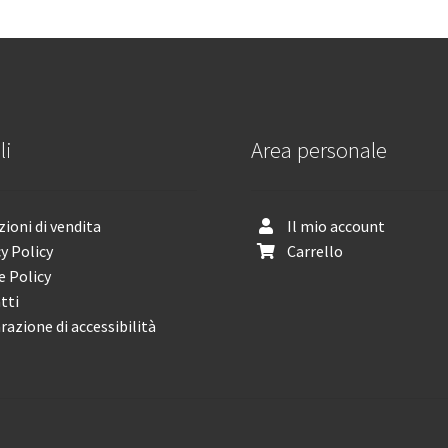
li
Area personale
ioni di vendita
Il mio account
y Policy
Carrello
e Policy
tti
razione di accessibilità