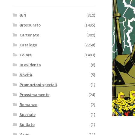
B/N
(819)
Brossurato
(1495)
Cartonato
(809)
Catalogo
(2258)
Colore
(1483)
In evidenza
(6)
Novità
(5)
Promozioni speciali
(1)
Prossimamente
(24)
Romanzo
(2)
Speciale
(1)
Spillato
(1)
Varie
(11)