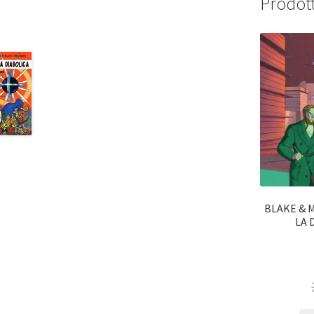
Prodott
BLAKE & 
LA 