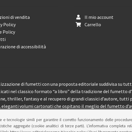
ioni di vendita
Il mio account
y Policy
Carrello
e Policy
tti
razione di accessibilità
izzazione di fumetti con una proposta editoriale suddivisa su tutti 
licati nel classico formato “a libro” della tradizione del fumetto d
, thriller, fantasy e al recupero di grandi classici d’autore, tutti p
eleganti volumi cartonati che ospitano il meglio del fumetto d’av
e e tecnologie simili per garantire il corretto funzionamento delle procedur
 150 pubblicazioni l’anno.
tistiche aggregate (cookie analitici di terze parti). L’informativa completa re