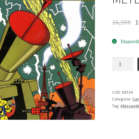
16,99
€
1
Disponib
Quantità
COD:
88534
Categorie:
Ca
Tag:
Alessandr