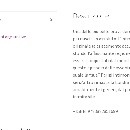
Descrizione
e
Una delle più belle prove dei
ni aggiuntive
più riusciti in assoluto. L’i
originale (e tristemente attu
sfondo l’affascinante regione
essere conquistati dal mondo
questo episodio delle avvent
quale la “sua” Parigi intimor
senz’altro rimasta la Londra
amabilmente i generi, dal po
inimitabile.
– ISBN: 9788882851699