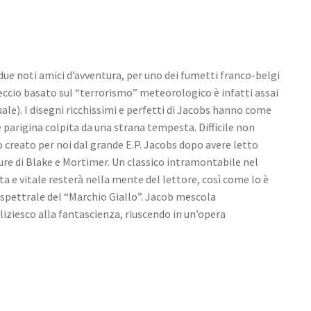
 due noti amici d’avventura, per uno dei fumetti franco-belgi
ntreccio basato sul “terrorismo” meteorologico è infatti assai
ale). I disegni ricchissimi e perfetti di Jacobs hanno come
 parigina colpita da una strana tempesta. Difficile non
 creato per noi dal grande E.P. Jacobs dopo avere letto
ure di Blake e Mortimer. Un classico intramontabile nel
ita e vitale resterà nella mente del lettore, così come lo è
 spettrale del “Marchio Giallo”. Jacob mescola
liziesco alla fantascienza, riuscendo in un’opera