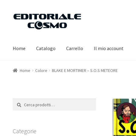
Vai
Vai
alla
al
navigazione
contenuto
Home
Catalogo
Carrello
Il mio account
Home
Colore
BLAKE E MORTIMER – S.O.S METEORE
Cerca:
Cerca
Categorie