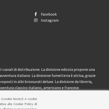
Facebook
Instagram
i canali di distribuzione. La divisione edicola propone una
’avventura italiano. La divisione fumetteria è attiva, grazie
roposti in albi brossurati deluxe. La divisione da libreria,
ventura classico italiano, americano e francese.
e (cookie tecnici) e cookie
lativa alla Cookie Policy di