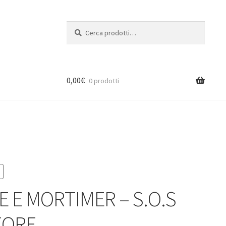
Cerca:
Cerca
0,00
€
0 prodotti
E E MORTIMER – S.O.S
EORE