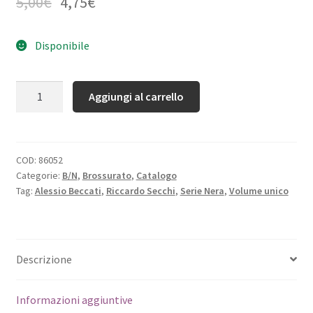
5,00
€
4,75
€
Disponibile
Quantità
Aggiungi al carrello
COD:
86052
Categorie:
B/N
,
Brossurato
,
Catalogo
Tag:
Alessio Beccati
,
Riccardo Secchi
,
Serie Nera
,
Volume unico
Descrizione
Informazioni aggiuntive