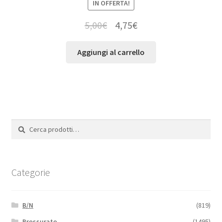
IN OFFERTA!
5,00
€
4,75
€
Aggiungi al carrello
Cerca:
Cerca
Categorie
B/N
(819)
Brossurato
(1495)