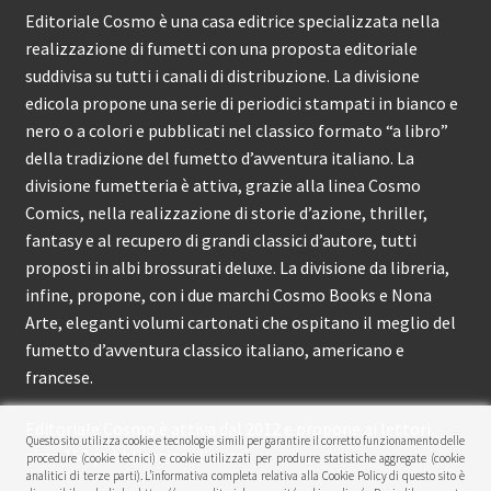
Editoriale Cosmo è una casa editrice specializzata nella
realizzazione di fumetti con una proposta editoriale
suddivisa su tutti i canali di distribuzione. La divisione
edicola propone una serie di periodici stampati in bianco e
nero o a colori e pubblicati nel classico formato “a libro”
della tradizione del fumetto d’avventura italiano. La
divisione fumetteria è attiva, grazie alla linea Cosmo
Comics, nella realizzazione di storie d’azione, thriller,
fantasy e al recupero di grandi classici d’autore, tutti
proposti in albi brossurati deluxe. La divisione da libreria,
infine, propone, con i due marchi Cosmo Books e Nona
Arte, eleganti volumi cartonati che ospitano il meglio del
fumetto d’avventura classico italiano, americano e
francese.
Editoriale Cosmo è attiva dal 2012 e propone ai lettori
Questo sito utilizza cookie e tecnologie simili per garantire il corretto funzionamento delle
circa 150 pubblicazioni l’anno.
procedure (cookie tecnici) e cookie utilizzati per produrre statistiche aggregate (cookie
analitici di terze parti). L’informativa completa relativa alla Cookie Policy di questo sito è