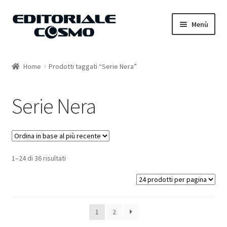
Vai
Vai
Menù
alla
al
navigazione
contenuto
Home
Home
Prodotti taggati “Serie Nera”
Catalogo
Serie Nera
Carrello
Il mio account
1–24 di 36 risultati
1
2