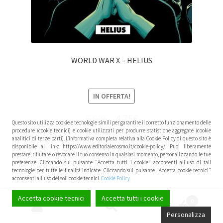
WORLD WAR X – HELIUS
IN OFFERTA!
5,00
€
4,75
€
Questo sito utilizza cookie e tecnologie simili per garantire il corretto funzionamento delle
procedure (cookie tecnici) e cookie utilizzati per produrre statistiche aggregate (cookie
analitici di terze parti). L’informativa completa relativa alla Cookie Policy di questo sito è
Aggiungi al carrello
disponibile al link: https://www.editorialecosmo.it/cookie-policy/ Puoi liberamente
prestare, rifiutare o revocare il tuo consenso in qualsiasi momento, personalizzando le tue
preferenze. Cliccando sul pulsante "Accetta tutti i cookie" acconsenti all'uso di tali
tecnologie per tutte le finalità indicate. Cliccando sul pulsante "Accetta cookie tecnici"
acconsenti all'uso dei soli cookie tecnici.
Cookie Policy
Accetta cookie tecnici
Accetta tutti i cookie
0
Cerca:
Cerca
Personalizza