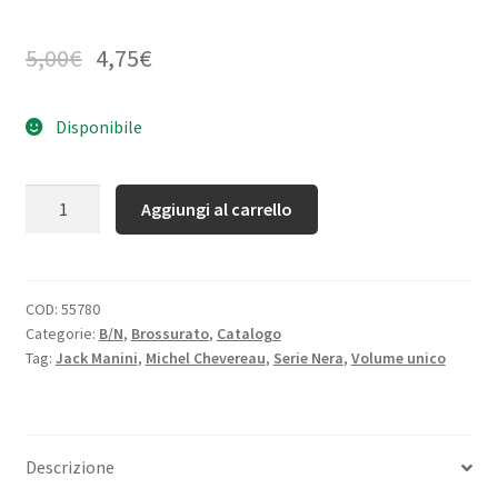
5,00
€
4,75
€
Disponibile
Quantità
Aggiungi al carrello
COD:
55780
Categorie:
B/N
,
Brossurato
,
Catalogo
Tag:
Jack Manini
,
Michel Chevereau
,
Serie Nera
,
Volume unico
Descrizione