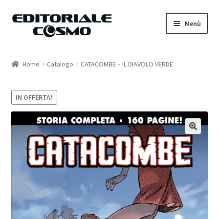
Vai
Vai
Menù
alla
al
navigazione
contenuto
Home
Home
Catalogo
CATACOMBE – IL DIAVOLO VERDE
Catalogo
IN OFFERTA!
Carrello
Il mio account