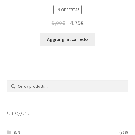
IN OFFERTA!
5,00
€
4,75
€
Aggiungi al carrello
Cerca:
Cerca
Categorie
B/N
(819)