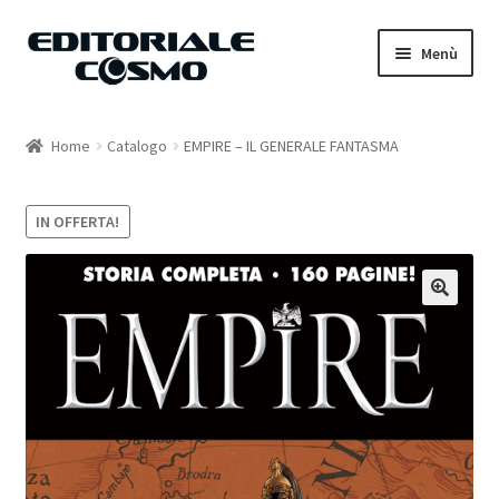
Vai
Vai
Menù
alla
al
navigazione
contenuto
Home
Home
Catalogo
EMPIRE – IL GENERALE FANTASMA
Catalogo
IN OFFERTA!
Carrello
Il mio account