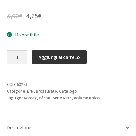
5,00
€
4,75
€
Disponibile
Quantità
Aggiungi al carrello
COD:
60273
Categorie:
B/N
,
Brossurato
,
Catalogo
Tag:
Igor Kordey
,
Pécau
,
Serie Nera
,
Volume unico
Descrizione