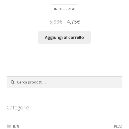
IN OFFERTA!
5,00
€
4,75
€
Aggiungi al carrello
Cerca:
Cerca
Categorie
B/N
(819)