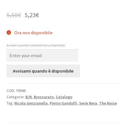
5,50
€
5,23
€
Ora non disponibile
Avvisami quando il prodotto torna disponibile:
Avvisami quando è disponibile
COD:
79946
Categorie:
B/N
,
Brossurato
,
Catalogo
Tag:
Nicola Genzianella
,
Pietro Gandolfi
,
Serie Nera
,
The Noise