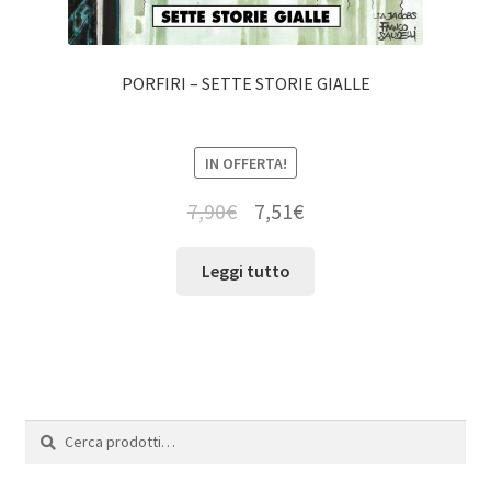
PORFIRI – SETTE STORIE GIALLE
IN OFFERTA!
7,90
€
7,51
€
Leggi tutto
Cerca:
Cerca