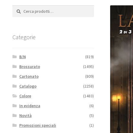
Cerca:
Cerca
Categorie
B/N
(819)
Brossurato
(1495)
Cartonato
(809)
Catalogo
(2258)
Colore
(1483)
In evidenza
(6)
Novità
(5)
Promozioni speciali
(1)