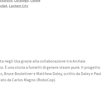
ssurato
,
Catalogo
,
Colore
cket
,
Lantern City
ta negli Usa grazie alla collaborazione tra Archaia
. È una storia a fumetti di genere steam punk. Il progetto
ts, Bruce Boxleitner e Matthew Daley, scritto da Daley e Paul
strato da Carlos Magno (RoboCop).