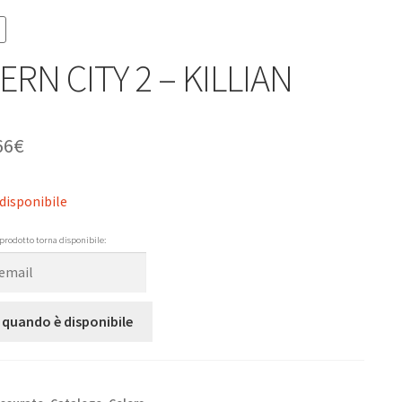
RN CITY 2 – KILLIAN
66
€
disponibile
prodotto torna disponibile:
 quando è disponibile