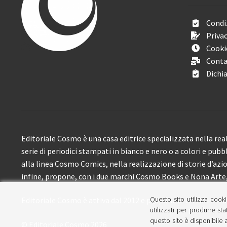
Condiz
Privac
Cooki
Conta
Dichia
Editoriale Cosmo è una casa editrice specializzata nella real
serie di periodici stampati in bianco e nero o a colori e pubb
alla linea Cosmo Comics, nella realizzazione di storie d’azione
infine, propone, con i due marchi Cosmo Books e Nona Arte, 
Questo sito utilizza cooki
Editoriale Cosmo è attiva dal 2012 e propone ai lettori circa
utilizzati per produrre sta
questo sito è disponibile a
© Editoriale Cosmo 2026