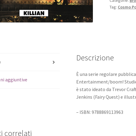
Categorie:
Bro
Tag:
Cosmo Po
Descrizione
e
È una serie regolare pubblica
ni aggiuntive
Entertainment/boom! Studios
è stato ideato da Trevor Craf
Jenkins (Fairy Quest) e illu
– ISBN: 9788869113963
i correlati