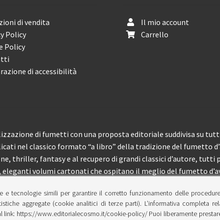
ioni di vendita
Il mio account
y Policy
Carrello
e Policy
tti
razione di accessibilità
izzazione di fumetti con una proposta editoriale suddivisa su tutti 
licati nel classico formato “a libro” della tradizione del fumetto d
, thriller, fantasy e al recupero di grandi classici d’autore, tutti p
eleganti volumi cartonati che ospitano il meglio del fumetto d’av
e e tecnologie simili per garantire il corretto funzionamento delle procedur
 150 pubblicazioni l’anno.
tistiche aggregate (cookie analitici di terze parti). L’informativa completa re
l link: https://www.editorialecosmo.it/cookie-policy/ Puoi liberamente prestare,