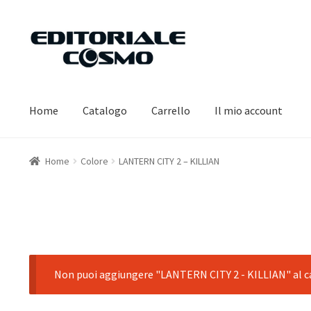
Vai
Vai
alla
al
navigazione
contenuto
Home
Catalogo
Carrello
Il mio account
Home
Colore
LANTERN CITY 2 – KILLIAN
Non puoi aggiungere "LANTERN CITY 2 - KILLIAN" al car