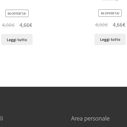
IN OFFERTA!
IN OFFERTA!
4,90
€
4,66
€
4,90
€
4,66
€
Leggi tutto
Leggi tutto
li
Area personale