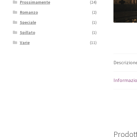
Prossimamente
(24)
Romanzo
(2)
Speciale
(1)
Spillato
(1)
Varie
(11)
Descrizion
Informazio
Prodott