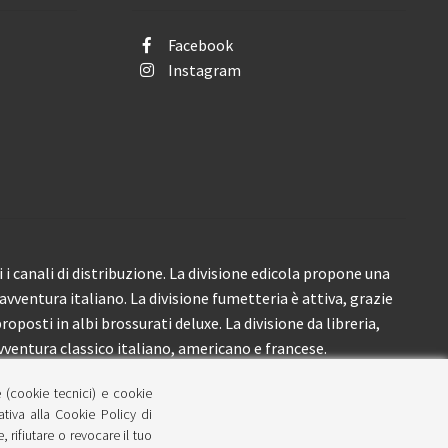
Facebook
Instagram
i canali di distribuzione. La divisione edicola propone una
’avventura italiano. La divisione fumetteria è attiva, grazie
roposti in albi brossurati deluxe. La divisione da libreria,
ventura classico italiano, americano e francese.
e (cookie tecnici) e cookie
lativa alla Cookie Policy di
 rifiutare o revocare il tuo