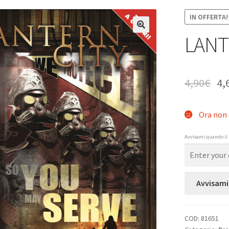
IN OFFERTA!
LANTE
4,90
€
4,
Ora non 
Avvisami quando il 
Avvisami
COD:
81651