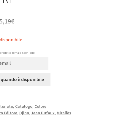
5,19
€
disponibile
prodotto torna disponibile:
 quando è disponibile
rtonato
,
Catalogo
,
Colore
o Editore
,
Djinn
,
Jean Dufaux
,
Mirallès