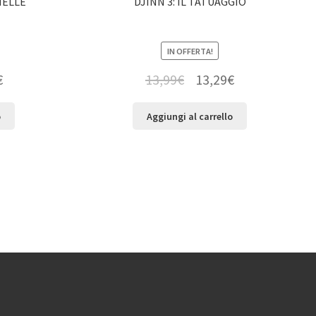
NELLE
DJINN 3: IL TATUAGGIO
IN OFFERTA!
€
13,99
€
13,29
€
o
Aggiungi al carrello