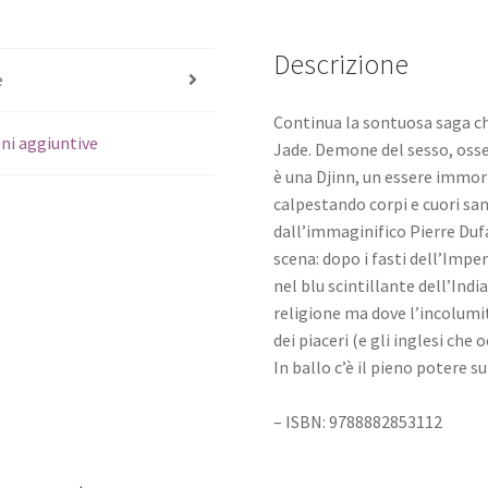
Descrizione
e
Continua la sontuosa saga che
ni aggiuntive
Jade. Demone del sesso, osse
è una Djinn, un essere immorta
calpestando corpi e cuori san
dall’immaginifico Pierre Duf
scena: dopo i fasti dell’Impe
nel blu scintillante dell’Ind
religione ma dove l’incolumità
dei piaceri (e gli inglesi ch
In ballo c’è il pieno potere su
– ISBN: 9788882853112