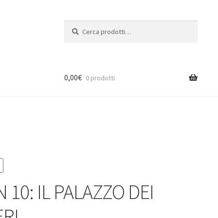
Cerca:
Cerca
0,00
€
0 prodotti
 10: IL PALAZZO DEI
ERI