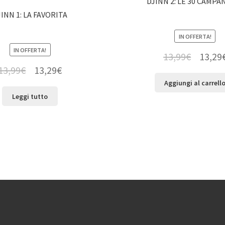
DJINN 2: LE 30 CAMPA
JINN 1: LA FAVORITA
IN OFFERTA!
IN OFFERTA!
13,99
€
13,29
13,99
€
13,29
€
Aggiungi al carrell
Leggi tutto