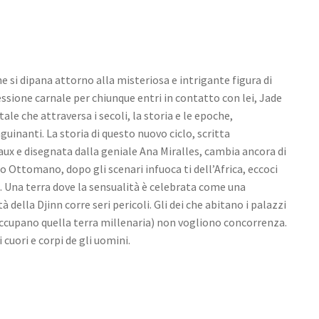
 si dipana attorno alla misteriosa e intrigante figura di
ssione carnale per chiunque entri in contatto con lei, Jade
le che attraversa i secoli, la storia e le epoche,
guinanti. La storia di questo nuovo ciclo, scritta
aux e disegnata dalla geniale Ana Miralles, cambia ancora di
ro Ottomano, dopo gli scenari infuoca ti dell’Africa, eccoci
ia. Una terra dove la sensualità è celebrata come una
 della Djinn corre seri pericoli. Gli dei che abitano i palazzi
e occupano quella terra millenaria) non vogliono concorrenza.
i cuori e corpi de gli uomini.