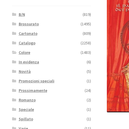
B/N
(819)
Brossurato
(1495)
Cartonato
(809)
Catalogo
(2258)
Colore
(1483)
In evidenza
(6)
Novità
(5)
Promozioni speciali
(1)
Prossimamente
(24)
Romanzo
(2)
Speciale
(1)
Spillato
(1)
Varie
(11)