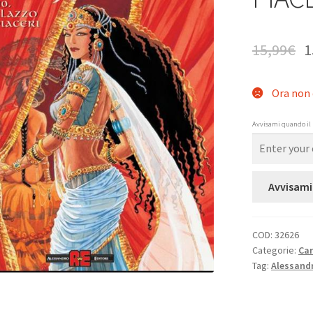
15,99
€
1
Ora non 
Avvisami quando il 
Avvisami
COD:
32626
Categorie:
Ca
Tag:
Alessandr