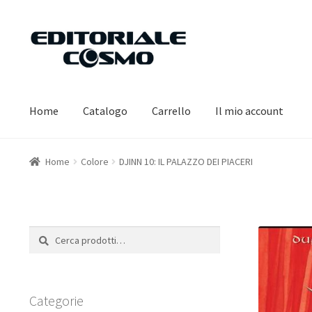
Vai
Vai
alla
al
navigazione
contenuto
Home
Catalogo
Carrello
Il mio account
Home
Colore
DJINN 10: IL PALAZZO DEI PIACERI
Cerca:
Cerca
Categorie