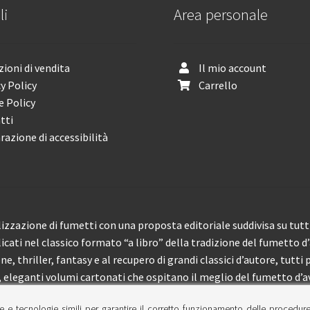
li
Area personale
ioni di vendita
Il mio account
y Policy
Carrello
e Policy
tti
razione di accessibilità
izzazione di fumetti con una proposta editoriale suddivisa su tutti 
licati nel classico formato “a libro” della tradizione del fumetto d
, thriller, fantasy e al recupero di grandi classici d’autore, tutti p
eleganti volumi cartonati che ospitano il meglio del fumetto d’av
e e tecnologie simili per garantire il corretto funzionamento delle procedur
 150 pubblicazioni l’anno.