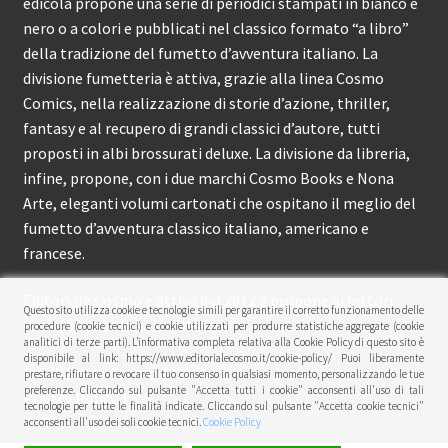
edicola propone una serie di periodici stampati in bianco e
nero o a colori e pubblicati nel classico formato “a libro”
della tradizione del fumetto d’avventura italiano. La
divisione fumetteria è attiva, grazie alla linea Cosmo
Comics, nella realizzazione di storie d’azione, thriller,
fantasy e al recupero di grandi classici d’autore, tutti
proposti in albi brossurati deluxe. La divisione da libreria,
infine, propone, con i due marchi Cosmo Books e Nona
Arte, eleganti volumi cartonati che ospitano il meglio del
fumetto d’avventura classico italiano, americano e
francese.
Editoriale Cosmo è attiva dal 2012 e propone ai lettori
Questo sito utilizza cookie e tecnologie simili per garantire il corretto funzionamento delle
circa 150 pubblicazioni l’anno.
procedure (cookie tecnici) e cookie utilizzati per produrre statistiche aggregate (cookie
analitici di terze parti). L’informativa completa relativa alla Cookie Policy di questo sito è
disponibile al link: https://www.editorialecosmo.it/cookie-policy/ Puoi liberamente
© Editoriale Cosmo 2026
prestare, rifiutare o revocare il tuo consenso in qualsiasi momento, personalizzando le tue
preferenze. Cliccando sul pulsante "Accetta tutti i cookie" acconsenti all'uso di tali
Privacy Policy
tecnologie per tutte le finalità indicate. Cliccando sul pulsante "Accetta cookie tecnici"
acconsenti all'uso dei soli cookie tecnici.
Cookie Policy