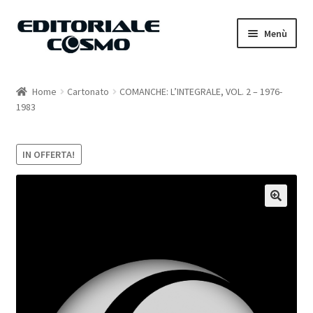
Vai
Vai
Menù
alla
al
navigazione
contenuto
Home
Home
Cartonato
COMANCHE: L’INTEGRALE, VOL. 2 – 1976-
1983
Catalogo
Carrello
IN OFFERTA!
Il mio account