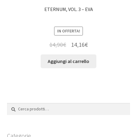
ETERNUM, VOL. 3 – EVA
IN OFFERTA!
14,90
€
14,16
€
Aggiungi al carrello
Cerca:
Cerca
Categorie