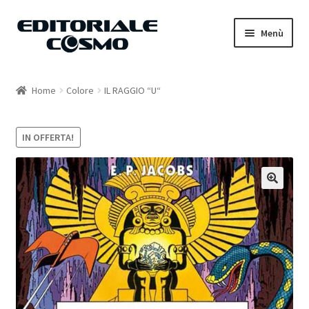
Vai
Vai
Menù
alla
al
navigazione
contenuto
Home
Home
Colore
IL RAGGIO “U“
Catalogo
IN OFFERTA!
Carrello
Il mio account