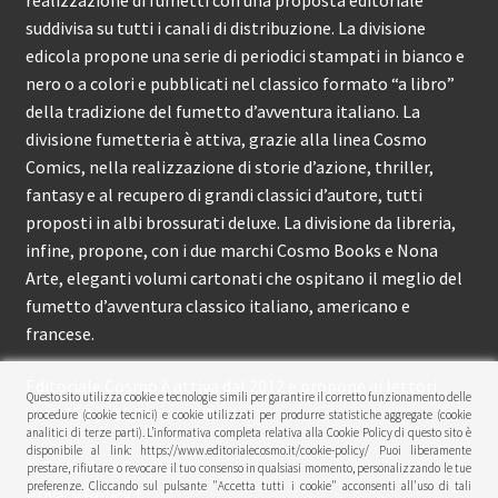
suddivisa su tutti i canali di distribuzione. La divisione
edicola propone una serie di periodici stampati in bianco e
nero o a colori e pubblicati nel classico formato “a libro”
della tradizione del fumetto d’avventura italiano. La
divisione fumetteria è attiva, grazie alla linea Cosmo
Comics, nella realizzazione di storie d’azione, thriller,
fantasy e al recupero di grandi classici d’autore, tutti
proposti in albi brossurati deluxe. La divisione da libreria,
infine, propone, con i due marchi Cosmo Books e Nona
Arte, eleganti volumi cartonati che ospitano il meglio del
fumetto d’avventura classico italiano, americano e
francese.
Editoriale Cosmo è attiva dal 2012 e propone ai lettori
Questo sito utilizza cookie e tecnologie simili per garantire il corretto funzionamento delle
circa 150 pubblicazioni l’anno.
procedure (cookie tecnici) e cookie utilizzati per produrre statistiche aggregate (cookie
analitici di terze parti). L’informativa completa relativa alla Cookie Policy di questo sito è
disponibile al link: https://www.editorialecosmo.it/cookie-policy/ Puoi liberamente
© Editoriale Cosmo 2026
prestare, rifiutare o revocare il tuo consenso in qualsiasi momento, personalizzando le tue
preferenze. Cliccando sul pulsante "Accetta tutti i cookie" acconsenti all'uso di tali
Privacy Policy