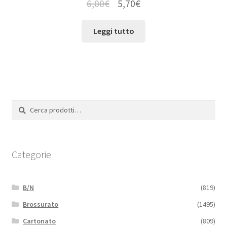
6,00
€
5,70
€
Leggi tutto
Cerca:
Cerca
Categorie
B/N
(819)
Brossurato
(1495)
Cartonato
(809)