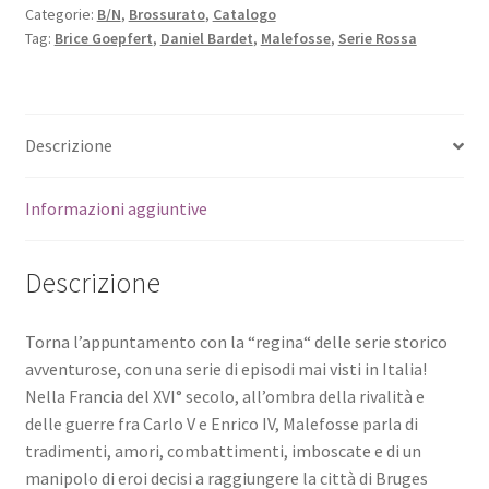
Categorie:
B/N
,
Brossurato
,
Catalogo
Tag:
Brice Goepfert
,
Daniel Bardet
,
Malefosse
,
Serie Rossa
Descrizione
Informazioni aggiuntive
Descrizione
Torna l’appuntamento con la “regina“ delle serie storico
avventurose, con una serie di episodi mai visti in Italia!
Nella Francia del XVI° secolo, all’ombra della rivalità e
delle guerre fra Carlo V e Enrico IV, Malefosse parla di
tradimenti, amori, combattimenti, imboscate e di un
manipolo di eroi decisi a raggiungere la città di Bruges