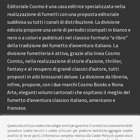
Editoriale Cosmo è una casa editrice specializzata nella
realizzazione di fumetti con una proposta editoriale
suddivisa su tutti i canali di distribuzione. La divisione
edicola propone una serie di periodici stampati in bianco e
nero o a colori e pubblicati nel classico formato “a libro”
della tradizione del fumetto d’avventura italiano. La
divisione fumetteria è attiva, grazie alla linea Cosmo
Comics, nella realizzazione di storie d’azione, thriller,
fantasy e al recupero di grandi classici d’autore, tutti
proposti in albi brossurati deluxe. La divisione da libreria,
infine, propone, con i due marchi Cosmo Books e Nona
Arte, eleganti volumi cartonati che ospitano il meglio del
fumetto d’avventura classico italiano, americano e
francese.
Editoriale Cosmo è attiva dal 2012 e propone ai lettori
Questo sito utilizza cookie e tecnologie simili per garantire il corretto funzionamento delle
circa 150 pubblicazioni l’anno.
procedure (cookie tecnici) e cookie utilizzati per produrre statistiche aggregate (cookie
analitici di terze parti). L’informativa completa relativa alla Cookie Policy di questo sito è