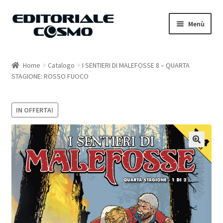
Vai
Vai
Menù
alla
al
navigazione
contenuto
Home
Home
Catalogo
I SENTIERI DI MALEFOSSE 8 – QUARTA
STAGIONE: ROSSO FUOCO
Catalogo
Carrello
IN OFFERTA!
Il mio account