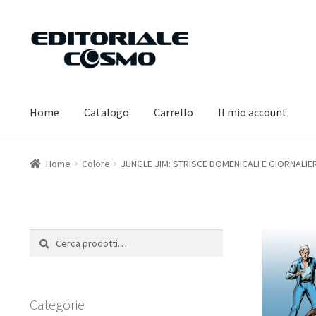
Vai
Vai
alla
al
navigazione
contenuto
Home
Catalogo
Carrello
Il mio account
Home
Colore
JUNGLE JIM: STRISCE DOMENICALI E GIORNALIER
Cerca:
Cerca
Categorie