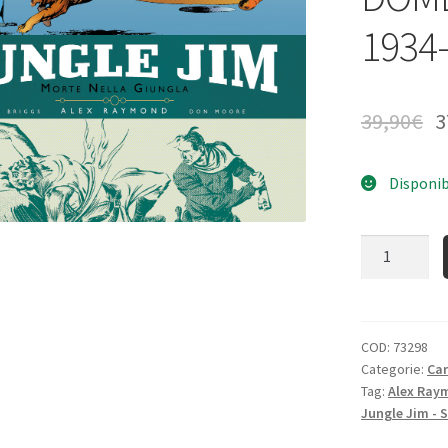
1934
39,90
€
3
Disponib
Quantità
COD:
73298
Categorie:
Ca
Tag:
Alex Ray
Jungle Jim - S