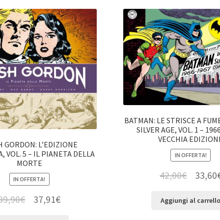
BATMAN: LE STRISCE A FUM
SILVER AGE, VOL. 1 – 196
VECCHIA EDIZION
H GORDON: L’EDIZIONE
, VOL. 5 – IL PIANETA DELLA
IN OFFERTA!
MORTE
42,00
€
33,60
IN OFFERTA!
39,90
€
37,91
€
Aggiungi al carrell