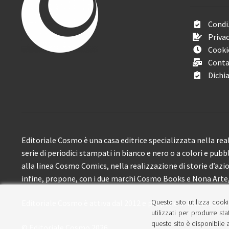
Condiz
Privac
Cooki
Conta
Dichia
Editoriale Cosmo è una casa editrice specializzata nella real
serie di periodici stampati in bianco e nero o a colori e pubb
alla linea Cosmo Comics, nella realizzazione di storie d’azione
infine, propone, con i due marchi Cosmo Books e Nona Arte, 
Questo sito utilizza cooki
Editoriale Cosmo è attiva dal 2012 e propone ai lettori circa
utilizzati per produrre sta
questo sito è disponibile a
© Editoriale Cosmo 2026