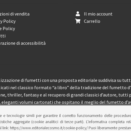
ioni di vendita
Il mio account
y Policy
Carrello
e Policy
tti
razione di accessibilità
izzazione di fumetti con una proposta editoriale suddivisa su tutti 
licati nel classico formato “a libro” della tradizione del fumetto d
, thriller, fantasy e al recupero di grandi classici d’autore, tutti p
eleganti volumi cartonati che ospitano il meglio del fumetto d’av
e e tecnologie simili per garantire il corretto funzionamento delle procedur
 150 pubblicazioni l’anno.
tistiche aggregate (cookie analitici di terze parti). L’informativa completa re
l link: https://www.editorialecosmo.it/cookie-policy/ Puoi liberamente prestare,