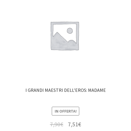
I GRANDI MAESTRI DELL’EROS: MADAME
IN OFFERTA!
7,90
€
7,51
€