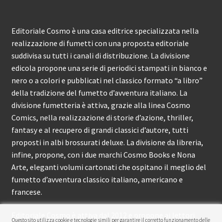
Editoriale Cosmo è una casa editrice specializzata nella
realizzazione di fumetti con una proposta editoriale
suddivisa su tutti i canali di distribuzione. La divisione
edicola propone una serie di periodici stampati in bianco e
nero o a colori e pubblicati nel classico formato “a libro”
della tradizione del fumetto d’avventura italiano. La
divisione fumetteria è attiva, grazie alla linea Cosmo
Comics, nella realizzazione di storie d’azione, thriller,
fantasy e al recupero di grandi classici d’autore, tutti
proposti in albi brossurati deluxe. La divisione da libreria,
infine, propone, con i due marchi Cosmo Books e Nona
Arte, eleganti volumi cartonati che ospitano il meglio del
fumetto d’avventura classico italiano, americano e
francese.
Editoriale Cosmo è attiva dal 2012 e propone ai lettori
Questo sito utilizza cookie e tecnologie simili per garantire il corretto funzionamento delle