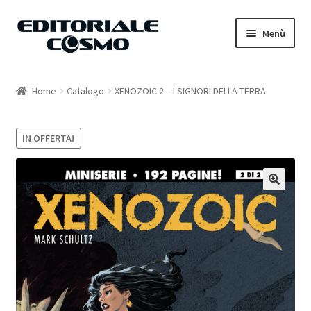
Vai
Vai
Menù
alla
al
navigazione
contenuto
Home
Home
Catalogo
XENOZOIC 2 – I SIGNORI DELLA TERRA
Catalogo
IN OFFERTA!
Carrello
Il mio account