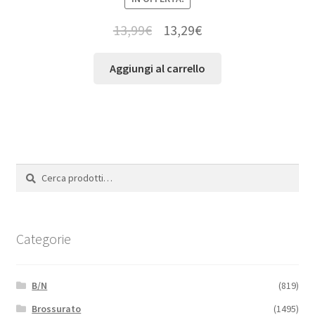
13,99
€
13,29
€
Aggiungi al carrello
Cerca:
Cerca
Categorie
B/N
(819)
Brossurato
(1495)