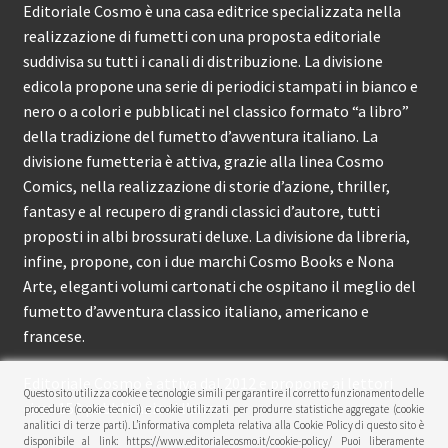
Editoriale Cosmo è una casa editrice specializzata nella
realizzazione di fumetti con una proposta editoriale
suddivisa su tutti i canali di distribuzione. La divisione
edicola propone una serie di periodici stampati in bianco e
nero o a colori e pubblicati nel classico formato “a libro”
della tradizione del fumetto d’avventura italiano. La
divisione fumetteria è attiva, grazie alla linea Cosmo
Comics, nella realizzazione di storie d’azione, thriller,
fantasy e al recupero di grandi classici d’autore, tutti
proposti in albi brossurati deluxe. La divisione da libreria,
infine, propone, con i due marchi Cosmo Books e Nona
Arte, eleganti volumi cartonati che ospitano il meglio del
fumetto d’avventura classico italiano, americano e
francese.
Editoriale Cosmo è attiva dal 2012 e propone ai lettori
Questo sito utilizza cookie e tecnologie simili per garantire il corretto funzionamento delle
circa 150 pubblicazioni l’anno.
procedure (cookie tecnici) e cookie utilizzati per produrre statistiche aggregate (cookie
analitici di terze parti). L’informativa completa relativa alla Cookie Policy di questo sito è
disponibile al link: https://www.editorialecosmo.it/cookie-policy/ Puoi liberamente