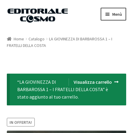
Vai
Vai
Menù
alla
al
navigazione
contenuto
Home
Home
Catalogo
LA GIOVINEZZA DI BARBAROSSA 1 – I
FRATELLI DELLA COSTA
Catalogo
Carrello
Il mio account
“LA GIOVINEZZA DI
Visualizza carrello
BARBAROSSA 1 – I FRATELLI DELLA COSTA” è
stato aggiunto al tuo carrello.
IN OFFERTA!