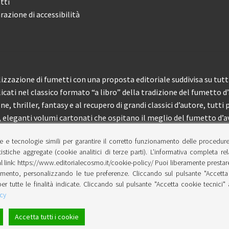
tti
razione di accessibilità
izzazione di fumetti con una proposta editoriale suddivisa su tutti 
licati nel classico formato “a libro” della tradizione del fumetto d
, thriller, fantasy e al recupero di grandi classici d’autore, tutti p
eleganti volumi cartonati che ospitano il meglio del fumetto d’av
e e tecnologie simili per garantire il corretto funzionamento delle procedur
 150 pubblicazioni l’anno.
tistiche aggregate (cookie analitici di terze parti). L’informativa completa re
l link: https://www.editorialecosmo.it/cookie-policy/ Puoi liberamente prestare,
ento, personalizzando le tue preferenze. Cliccando sul pulsante "Accetta 
per tutte le finalità indicate. Cliccando sul pulsante "Accetta cookie tecnici"
cy
Accetta tutti i cookie