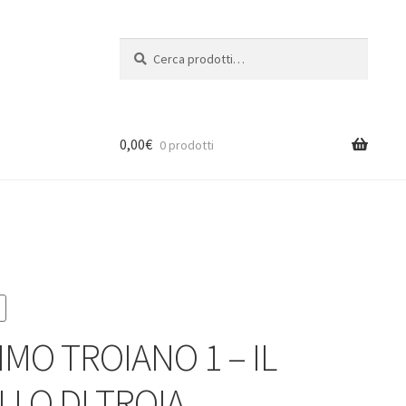
Cerca:
Cerca
0,00
€
0 prodotti
IMO TROIANO 1 – IL
LLO DI TROIA