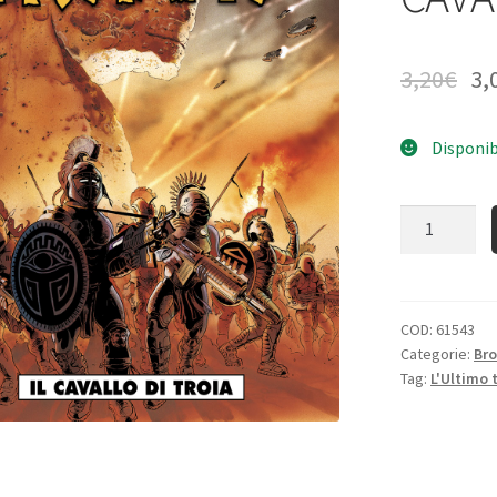
3,20
€
3,
Disponib
Quantità
COD:
61543
Categorie:
Bro
Tag:
L'Ultimo 