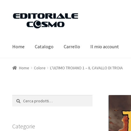
Vai
Vai
alla
al
navigazione
contenuto
Home
Catalogo
Carrello
Il mio account
Home
Colore
L’ULTIMO TROIANO 1 – IL CAVALLO DI TROIA
Cerca:
Cerca
Categorie