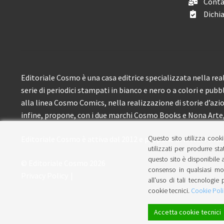
Conta
Dichia
Editoriale Cosmo è una casa editrice specializzata nella real
serie di periodici stampati in bianco e nero o a colori e pubb
alla linea Cosmo Comics, nella realizzazione di storie d’azione
infine, propone, con i due marchi Cosmo Books e Nona Arte, 
Questo sito utilizza cooki
Editoriale Cosmo è attiva dal 2012 e propone ai lettori circa
utilizzati per produrre sta
questo sito è disponibile a
© Editoriale Cosmo 2026
consenso in qualsiasi mom
Privacy Policy
all'uso di tali tecnologie 
cookie tecnici.
Cookie Poli
Accetta cookie tecnici