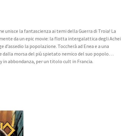
he unisce la fantascienza ai temi della Guerra di Troia! La
ente da un epic movie: la flotta intergalattica degli Achei
nge d’assedio la popolazione. Toccherà ad Enea e a una
ire dalla morsa del più spietato nemico del suo popolo…
y in abbondanza, per un titolo cult in Francia.