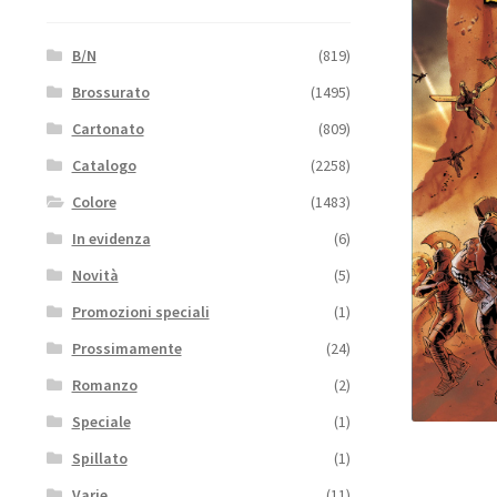
B/N
(819)
Brossurato
(1495)
Cartonato
(809)
Catalogo
(2258)
Colore
(1483)
In evidenza
(6)
Novità
(5)
Promozioni speciali
(1)
Prossimamente
(24)
Romanzo
(2)
Speciale
(1)
Spillato
(1)
Varie
(11)