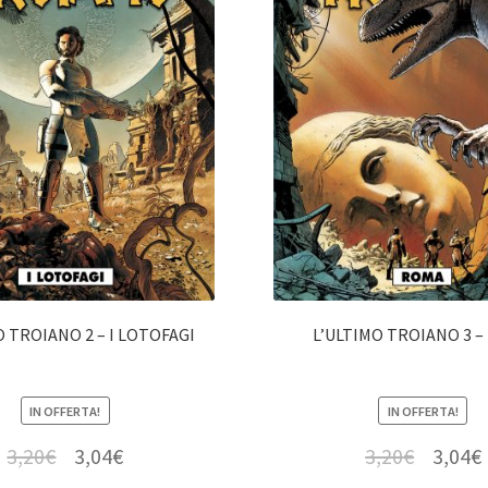
O TROIANO 2 – I LOTOFAGI
L’ULTIMO TROIANO 3 
IN OFFERTA!
IN OFFERTA!
3,20
€
3,04
€
3,20
€
3,04
€