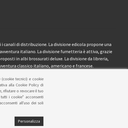
i canali di distribuzione. La divisione edicola propone una
’avventura italiano. La divisione fumetteria è attiva, grazie
roposti in albi brossurati deluxe. La divisione da libreria,
ventura classico italiano, americano e francese.
e (cookie tecnici) e cookie
lativa alla Cookie Policy di
 rifiutare o revocare il tuo
tutti i cookie" acconsenti
 acconsenti all'uso dei soli
Personalizza