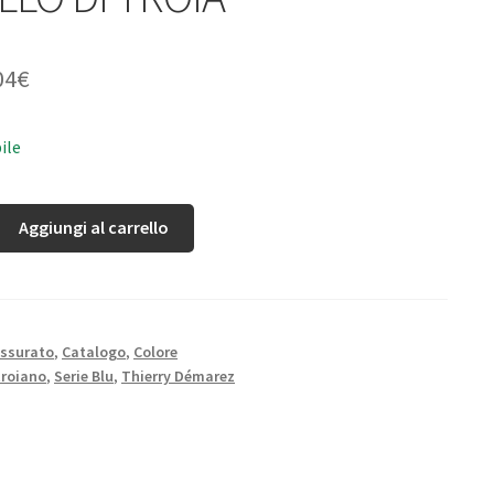
04
€
ile
Aggiungi al carrello
ssurato
,
Catalogo
,
Colore
troiano
,
Serie Blu
,
Thierry Démarez