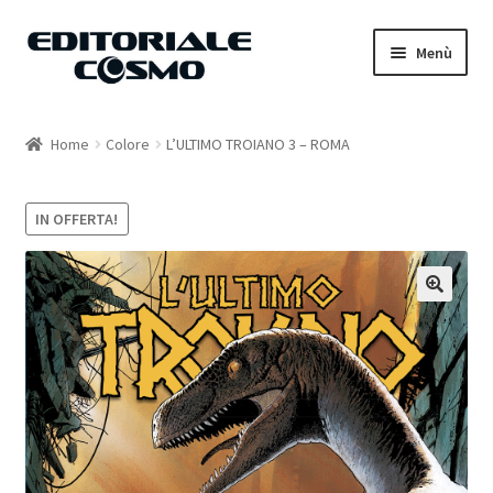
Vai
Vai
Menù
alla
al
navigazione
contenuto
Home
Home
Colore
L’ULTIMO TROIANO 3 – ROMA
Catalogo
IN OFFERTA!
Carrello
Il mio account