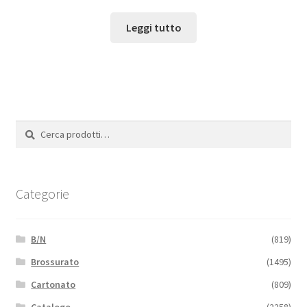
Leggi tutto
Cerca:
Cerca
Categorie
B/N
(819)
Brossurato
(1495)
Cartonato
(809)