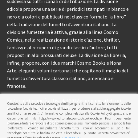
suddivisa su tutti i canali di distribuzione. La divisione
edicola propone una serie di periodici stampati in bianco e
nero o a colori e pubblicati nel classico formato “a libro”
della tradizione del fumetto d’avventura italiano. La
divisione fumetteria è attiva, grazie alla linea Cosmo
Comics, nella realizzazione di storie d’azione, thriller,
fantasy e al recupero di grandi classici d’autore, tutti
proposti in albi brossurati deluxe. La divisione da libreria,
infine, propone, con i due marchi Cosmo Books e Nona
Arte, eleganti volumi cartonati che ospitano il meglio del
fumetto d’avventura classico italiano, americano e
francese.
Editoriale Cosmo è attiva dal 2012 e propone ai lettori
Questo sito utilizza cookie e tecnologie simili per garantire il corretto funzionamento delle
circa 150 pubblicazioni l’anno.
procedure (cookie tecnici) e cookie utilizzati per produrre statistiche aggregate (cookie
analitici di terze parti). L’informativa completa relativa alla Cookie Policy di questo sito è
disponibile al link: https://www.editorialecosmo.it/cookie-policy/ Puoi liberamente
© Editoriale Cosmo 2026
prestare, rifiutare o revocare il tuo consenso in qualsiasi momento, personalizzando le tue
preferenze. Cliccando sul pulsante "Accetta tutti i cookie" acconsenti all'uso di tali
Privacy Policy
tecnologie per tutte le finalità indicate. Cliccando sul pulsante "Accetta cookie tecnici"