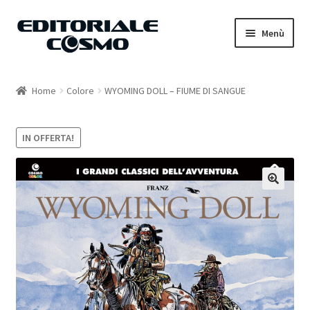
Vai
Vai
Menù
alla
al
navigazione
contenuto
Home
Home
Colore
WYOMING DOLL – FIUME DI SANGUE
Catalogo
IN OFFERTA!
Carrello
Il mio account