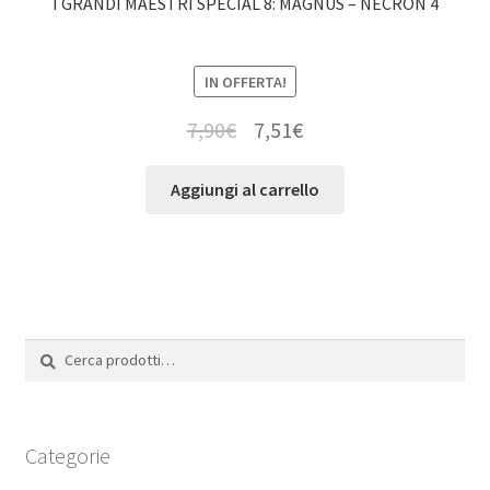
I GRANDI MAESTRI SPECIAL 8: MAGNUS – NECRON 4
IN OFFERTA!
7,90
€
7,51
€
Aggiungi al carrello
Cerca:
Cerca
Categorie