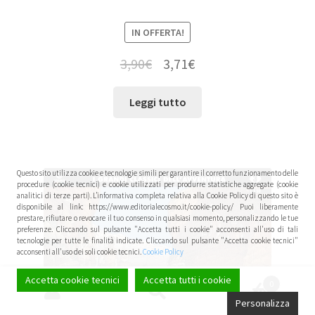
IN OFFERTA!
3,90
€
3,71
€
Leggi tutto
Questo sito utilizza cookie e tecnologie simili per garantire il corretto funzionamento delle
procedure (cookie tecnici) e cookie utilizzati per produrre statistiche aggregate (cookie
analitici di terze parti). L’informativa completa relativa alla Cookie Policy di questo sito è
disponibile al link: https://www.editorialecosmo.it/cookie-policy/ Puoi liberamente
prestare, rifiutare o revocare il tuo consenso in qualsiasi momento, personalizzando le tue
preferenze. Cliccando sul pulsante "Accetta tutti i cookie" acconsenti all'uso di tali
tecnologie per tutte le finalità indicate. Cliccando sul pulsante "Accetta cookie tecnici"
acconsenti all'uso dei soli cookie tecnici.
Cookie Policy
Accetta cookie tecnici
Accetta tutti i cookie
0
Cerca:
Cerca
Personalizza