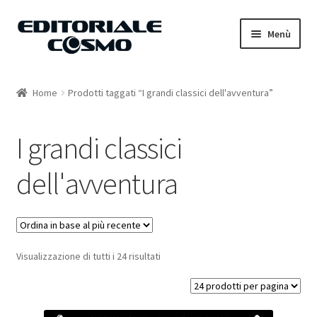
Vai
Vai
Menù
alla
al
navigazione
contenuto
Home
Home
Prodotti taggati “I grandi classici dell'avventura”
Catalogo
I grandi classici
Carrello
dell'avventura
Il mio account
Visualizzazione di tutti i 24 risultati