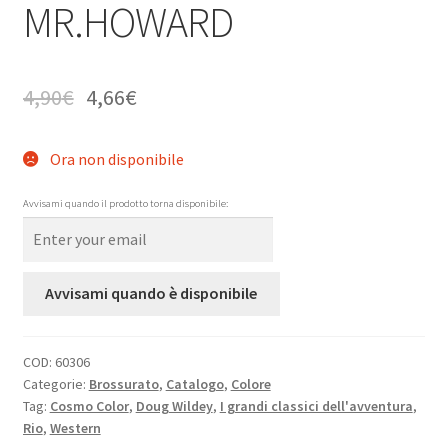
MR.HOWARD
4,90
€
4,66
€
Ora non disponibile
Avvisami quando il prodotto torna disponibile:
Avvisami quando è disponibile
COD:
60306
Categorie:
Brossurato
,
Catalogo
,
Colore
Tag:
Cosmo Color
,
Doug Wildey
,
I grandi classici dell'avventura
,
Rio
,
Western