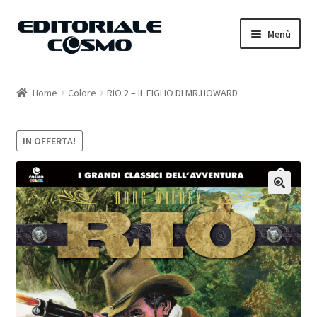
Vai
Vai
Menù
alla
al
navigazione
contenuto
Home
Home
Colore
RIO 2 – IL FIGLIO DI MR.HOWARD
Catalogo
IN OFFERTA!
Carrello
Il mio account