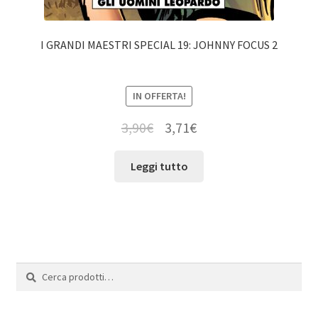
I GRANDI MAESTRI SPECIAL 19: JOHNNY FOCUS 2
IN OFFERTA!
3,90
€
3,71
€
Leggi tutto
Cerca:
Cerca