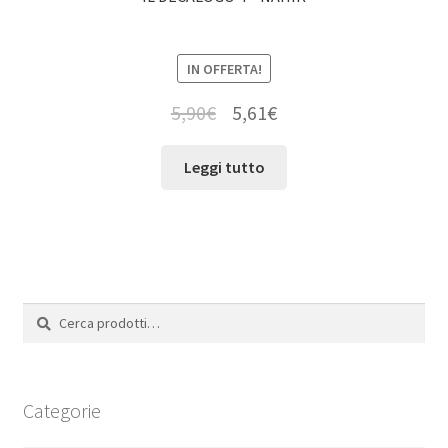
IN OFFERTA!
5,90
€
5,61
€
Leggi tutto
Cerca:
Cerca
Categorie