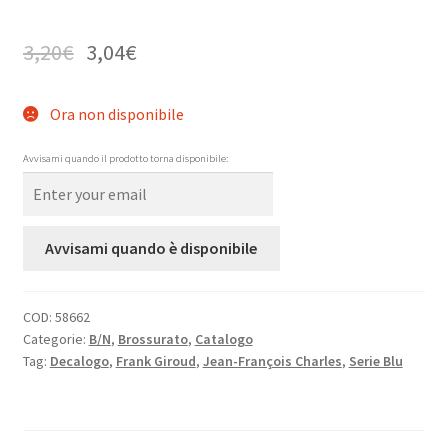
3,20
€
3,04
€
Ora non disponibile
Avvisami quando il prodotto torna disponibile:
Avvisami quando è disponibile
COD:
58662
Categorie:
B/N
,
Brossurato
,
Catalogo
Tag:
Decalogo
,
Frank Giroud
,
Jean-François Charles
,
Serie Blu