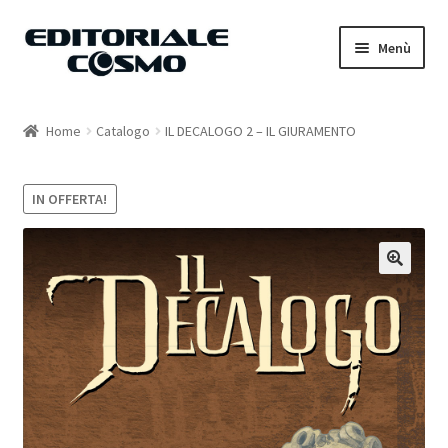
Vai
Vai
Menù
alla
al
navigazione
contenuto
Home
Home
Catalogo
IL DECALOGO 2 – IL GIURAMENTO
Catalogo
IN OFFERTA!
Carrello
Il mio account