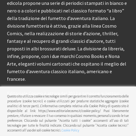
edicola propone una serie di periodici stampati in bianco e
nero o a colori e pubblicati nel classico formato “a libro”
della tradizione del fumetto d’avventura italiano. La
divisione fumetteria è attiva, grazie alla linea Cosmo
Comics, nella realizzazione di storie d’azione, thriller,
fantasy e al recupero di grandi classici d’autore, tutti
proposti in albi brossurati deluxe. La divisione da libreria,
infine, propone, con i due marchi Cosmo Books e Nona
Arte, eleganti volumi cartonati che ospitano il meglio del
fumetto d’avventura classico italiano, americano e
francese.
Editoriale Cosmo è attiva dal 2012 e propone ai lettori
Questo sito utilizza cookie e tecnologie simili per garantire il corretto funzionamento delle
circa 150 pubblicazioni l’anno.
procedure (cookie tecnici) e cookie utilizzati per produrre statistiche aggregate (cookie
analitici di terze parti). L’informativa completa relativa alla Cookie Policy di questo sito è
disponibile al link: https://www.editorialecosmo.it/cookie-policy/ Puoi liberamente
© Editoriale Cosmo 2026
prestare, rifiutare o revocare il tuo consenso in qualsiasi momento, personalizzando le tue
preferenze. Cliccando sul pulsante "Accetta tutti i cookie" acconsenti all'uso di tali
Privacy Policy
tecnologie per tutte le finalità indicate. Cliccando sul pulsante "Accetta cookie tecnici"
acconsenti all'uso dei soli cookie tecnici.
Cookie Policy