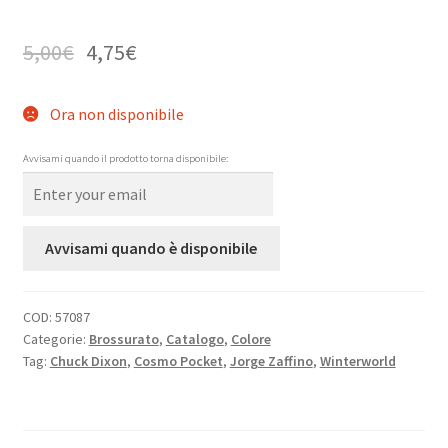
5,00
€
4,75
€
Ora non disponibile
Avvisami quando il prodotto torna disponibile:
Avvisami quando è disponibile
COD:
57087
Categorie:
Brossurato
,
Catalogo
,
Colore
Tag:
Chuck Dixon
,
Cosmo Pocket
,
Jorge Zaffino
,
Winterworld