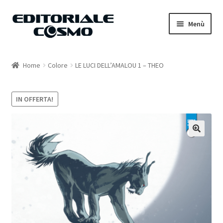
Vai
Vai
Menù
alla
al
navigazione
contenuto
Home
Home
Colore
LE LUCI DELL’AMALOU 1 – THEO
Catalogo
IN OFFERTA!
Carrello
Il mio account