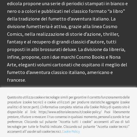
edicola propone una serie di periodici stampati in bianco e
nero o a colori e pubblicati nel classico formato “a libro”
della tradizione del fumetto d’avventura italiano. La
divisione fumetteria è attiva, grazie alla linea Cosmo
Comics, nella realizzazione di storie d’azione, thriller,
fantasy e al recupero di grandi classici d’autore, tutti
proposti in albi brossurati deluxe. La divisione da libreria,
infine, propone, con i due marchi Cosmo Books e Nona
Arte, eleganti volumi cartonati che ospitano il meglio del
fumetto d’avventura classico italiano, americano e
francese.
Editoriale Cosmo è attiva dal 2012 e propone ai lettori
Questo sito utilizza cookie e tecnologie simili per garantire il corretto funzionamento delle
circa 150 pubblicazioni l’anno.
procedure (cookie tecnici) e cookie utilizzati per produrre statistiche aggregate (cookie
analitici di terze parti). L’informativa completa relativa alla Cookie Policy di questo sito è
disponibile al link: https://www.editorialecosmo.it/cookie-policy/ Puoi liberamente
© Editoriale Cosmo 2026
prestare, rifiutare o revocare il tuo consenso in qualsiasi momento, personalizzando le tue
preferenze. Cliccando sul pulsante "Accetta tutti i cookie" acconsenti all'uso di tali
Privacy Policy
tecnologie per tutte le finalità indicate. Cliccando sul pulsante "Accetta cookie tecnici"
acconsenti all'uso dei soli cookie tecnici.
Cookie Policy