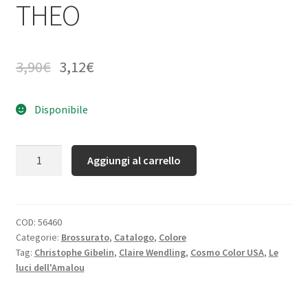
THEO
3,90
€
3,12
€
Disponibile
Quantità
Aggiungi al carrello
COD:
56460
Categorie:
Brossurato
,
Catalogo
,
Colore
Tag:
Christophe Gibelin
,
Claire Wendling
,
Cosmo Color USA
,
Le
luci dell'Amalou