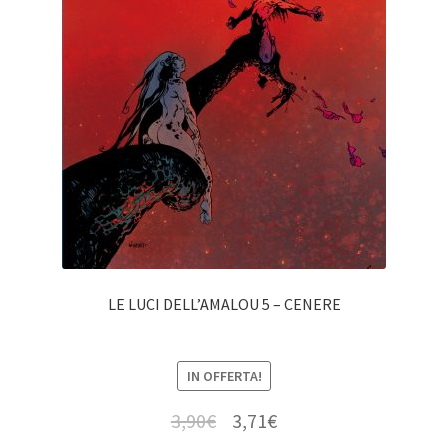
LE LUCI DELL’AMALOU 5 – CENERE
IN OFFERTA!
3,90
€
3,71
€