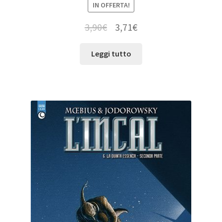
IN OFFERTA!
3,90
€
3,71
€
Leggi tutto