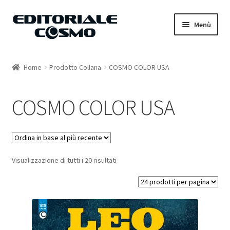
Vai
Vai
Menù
alla
al
navigazione
contenuto
Home
Home
Prodotto Collana
COSMO COLOR USA
Catalogo
COSMO COLOR USA
Carrello
Il mio account
Visualizzazione di tutti i 20 risultati