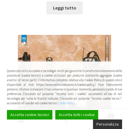
Leggi tutto
Questo sito utilizza cookie e tecnologie simili per garantire il corretto funzionamento delle
procedure (cookie tecnici) e cookie utilizzati per produrre statistiche aggregate (cookie
analitici di terze parti). L’informativa completa relativa alla Cookie Policy di questo sito è
disponibile al link: https://www.editorialecosmo.it/cookie-policy/ Puoi liberamente
prestare, rifiutare o revocare il tuo consenso in qualsiasi momento, personalizzando le tue
preferenze. Cliccando sul pulsante "Accetta tutti i cookie" acconsenti all'uso di tali
tecnologie per tutte le finalità indicate. Cliccando sul pulsante "Accetta cookie tecnici"
acconsenti all'uso dei soli cookie tecnici.
Cookie Policy
Accetta cookie tecnici
Accetta tutti i cookie
0
Cerca:
Cerca
Personalizza