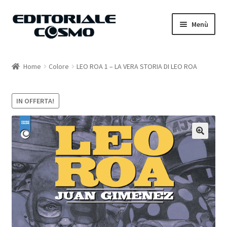
Vai
Vai
Menù
alla
al
navigazione
contenuto
Home
Home
Colore
LEO ROA 1 – LA VERA STORIA DI LEO ROA
Catalogo
IN OFFERTA!
Carrello
Il mio account