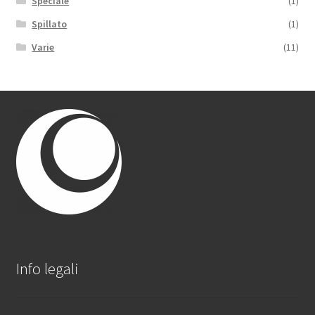
Speciale
(1)
Spillato
(1)
Varie
(11)
Info legali