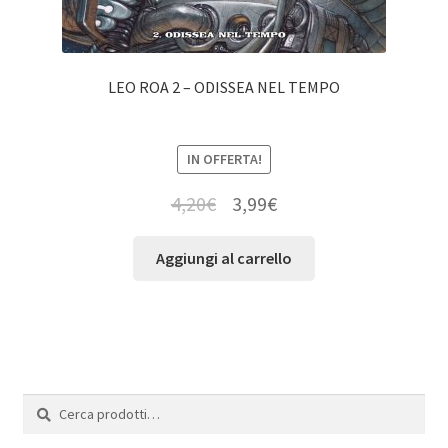
LEO ROA 2 – ODISSEA NEL TEMPO
IN OFFERTA!
4,20
€
3,99
€
Aggiungi al carrello
Cerca:
Cerca