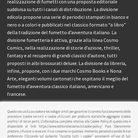
realizzazione di fumetti con una proposta editoriale
suddivisa su tutti i canali di distribuzione. La divisione
edicola propone una serie di periodici stampati in bianco e
nero o a colori e pubblicati nel classico formato “a libro”
della tradizione del fumetto d’avventura italiano. La
divisione fumetteria è attiva, grazie alla linea Cosmo
Comics, nella realizzazione di storie d’azione, thriller,
fantasy e al recupero di grandi classici d’autore, tutti
proposti in albi brossurati deluxe. La divisione da libreria,
infine, propone, con i due marchi Cosmo Books e Nona
Arte, eleganti volumi cartonati che ospitano il meglio del
fumetto d’avventura classico italiano, americano e
francese.
Editoriale Cosmo è attiva dal 2012 e propone ai lettori
Questo sito utilizza cookie e tecnologie simili per garantire il corretto funzionamento delle
circa 150 pubblicazioni l’anno.
procedure (cookie tecnici) e cookie utilizzati per produrre statistiche aggregate (cookie
analitici di terze parti). L’informativa completa relativa alla Cookie Policy di questo sito è
disponibile al link: https://www.editorialecosmo.it/cookie-policy/ Puoi liberamente
© Editoriale Cosmo 2026
prestare, rifiutare o revocare il tuo consenso in qualsiasi momento, personalizzando le tue
preferenze. Cliccando sul pulsante "Accetta tutti i cookie" acconsenti all'uso di tali