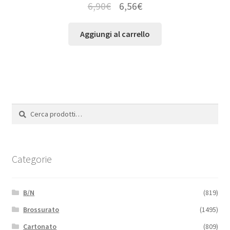
6,90
€
6,56
€
Aggiungi al carrello
Cerca:
Cerca
Categorie
B/N
(819)
Brossurato
(1495)
Cartonato
(809)