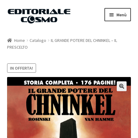
Vai
Vai
Menù
alla
al
navigazione
contenuto
Home
Home
Catalogo
IL GRANDE POTERE DEL CHNINKEL – IL
PRESCELTO
Catalogo
Carrello
IN OFFERTA!
Il mio account