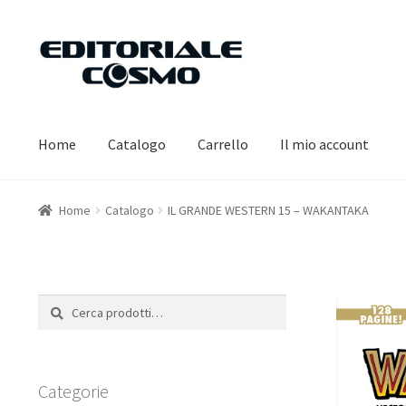
Vai
Vai
alla
al
navigazione
contenuto
Home
Catalogo
Carrello
Il mio account
Home
Catalogo
IL GRANDE WESTERN 15 – WAKANTAKA
Cerca:
Cerca
Categorie