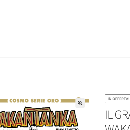
IN OFFERTA!
IL G
WAK