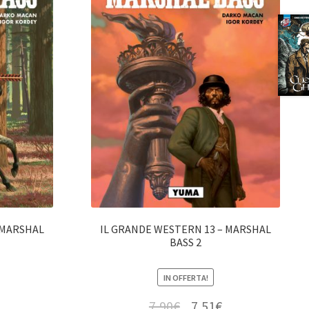
 MARSHAL
IL GRANDE WESTERN 13 – MARSHAL
BASS 2
IN OFFERTA!
7,90
€
7,51
€