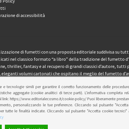
e Policy
tti
razione di accessibilità
izzazione di fumetti con una proposta editoriale suddivisa su tutti 
licati nel classico formato “a libro” della tradizione del fumetto d
, thriller, fantasy e al recupero di grandi classici d’autore, tutti p
eleganti volumi cartonati che ospitano il meglio del fumetto d’av
e e tecnologie simili per garantire il corretto funzionamento delle procedur
 150 pubblicazioni l’anno.
tistiche aggregate (cookie analitici di terze parti). L’informativa completa re
l link: https://www.editorialecosmo.it/cookie-policy/ Puoi liberamente prestare,
ento, personalizzando le tue preferenze. Cliccando sul pulsante "Accetta 
per tutte le finalità indicate. Cliccando sul pulsante "Accetta cookie tecnici"
cy