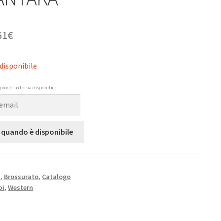
61
€
disponibile
prodotto torna disponibile:
 quando è disponibile
N
,
Brossurato
,
Catalogo
bi
,
Western