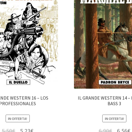
ANDE WESTERN 16 – LOS
IL GRANDE WESTERN 14 –
PROFESSIONALES
BASS 3
IN OFFERTA!
IN OFFERTA!
5,50
€
5,23
€
6,90
€
6,56
€