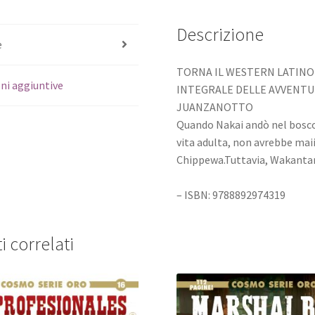
Descrizione
e
TORNA IL WESTERN LATINO
ni aggiuntive
INTEGRALE DELLE AVVENTU
JUANZANOTTO
Quando Nakai andò nel bosco 
vita adulta, non avrebbe ma
Chippewa.Tuttavia, Wakantan
– ISBN: 9788892974319
i correlati