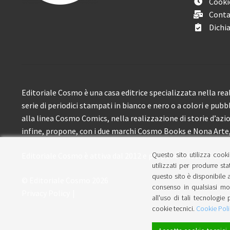
Cooki
Conta
Dichia
Editoriale Cosmo è una casa editrice specializzata nella real
serie di periodici stampati in bianco e nero o a colori e pubb
alla linea Cosmo Comics, nella realizzazione di storie d’azione
infine, propone, con i due marchi Cosmo Books e Nona Arte, 
Questo sito utilizza cooki
Editoriale Cosmo è attiva dal 2012 e propone ai lettori circa
utilizzati per produrre sta
questo sito è disponibile a
© Editoriale Cosmo 2026
consenso in qualsiasi mom
Privacy Policy
all'uso di tali tecnologie 
cookie tecnici.
Cookie Poli