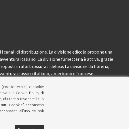
i canali di distribuzione. La divisione edicola propone una
’avventura italiano. La divisione fumetteria è attiva, grazie
roposti in albi brossurati deluxe. La divisione da libreria,
ventura classico italiano, americano e francese.
e (cookie tecnici) e cookie
lativa alla Cookie Policy di
 rifiutare o revocare il tuo
tutti i cookie" acconsenti
 acconsenti all'uso dei soli