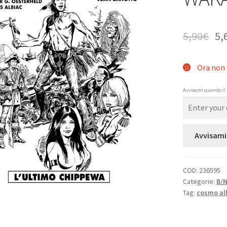
5,90
€
5,
Ora non 
Avvisami quando il 
Avvisami
COD:
236595
Categorie:
B/
Tag:
cosmo al