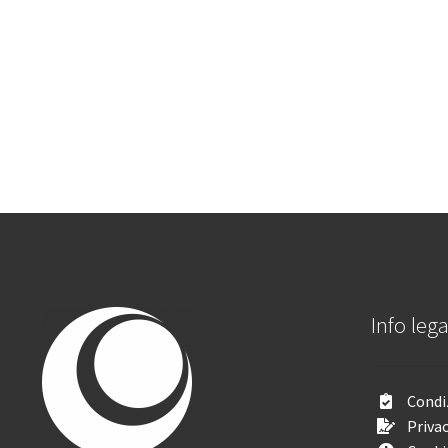
Info lega
Condiz
Privac