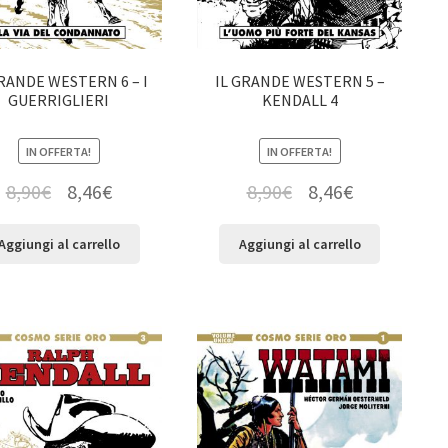
GRANDE WESTERN 6 – I
IL GRANDE WESTERN 5 –
GUERRIGLIERI
KENDALL 4
IN OFFERTA!
IN OFFERTA!
8,90
€
8,46
€
8,90
€
8,46
€
Aggiungi al carrello
Aggiungi al carrello