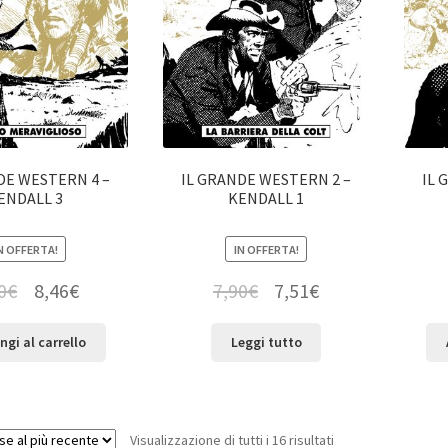
DE WESTERN 4 –
IL GRANDE WESTERN 2 –
IL 
ENDALL 3
KENDALL 1
N OFFERTA!
IN OFFERTA!
0
€
8,46
€
7,90
€
7,51
€
ngi al carrello
Leggi tutto
Visualizzazione di tutti i 16 risultati