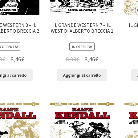
E WESTERN 8 – IL
IL GRANDE WESTERN 7 – IL
IL 
LBERTO BRECCIA 2
WEST DI ALBERTO BRECCIA 1
N OFFERTA!
IN OFFERTA!
0
€
8,46
€
8,90
€
8,46
€
ngi al carrello
Aggiungi al carrello