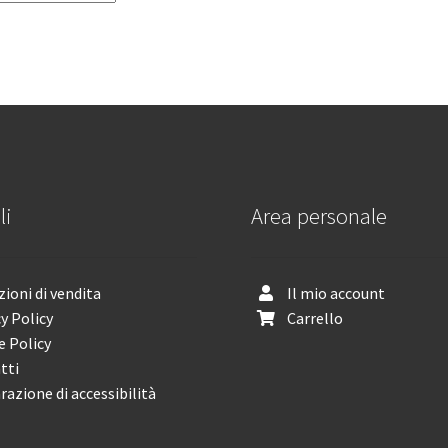
li
Area personale
ioni di vendita
Il mio account
y Policy
Carrello
e Policy
tti
razione di accessibilità