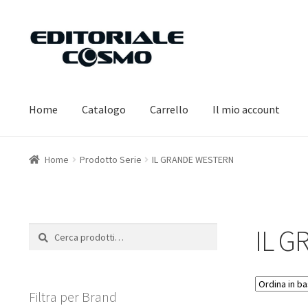
Vai
Vai
alla
al
navigazione
contenuto
Home
Catalogo
Carrello
Il mio account
Home
Prodotto Serie
IL GRANDE WESTERN
IL 
Cerca:
Cerca
Filtra per Brand