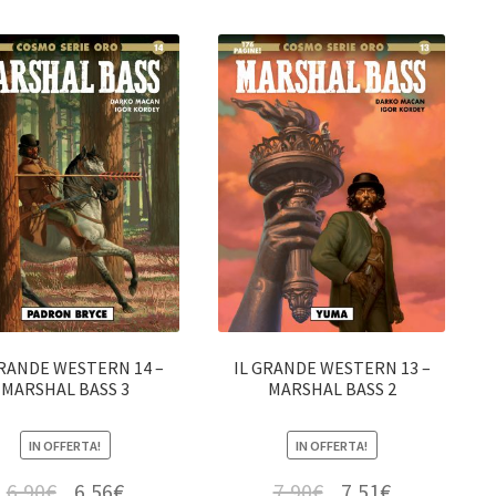
GRANDE WESTERN 14 –
IL GRANDE WESTERN 13 –
MARSHAL BASS 3
MARSHAL BASS 2
IN OFFERTA!
IN OFFERTA!
6,90
€
6,56
€
7,90
€
7,51
€