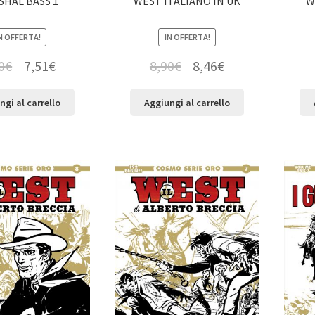
SHAL BASS 1
WEST ITALIANO IN UK
W
N OFFERTA!
IN OFFERTA!
0
€
7,51
€
8,90
€
8,46
€
ngi al carrello
Aggiungi al carrello