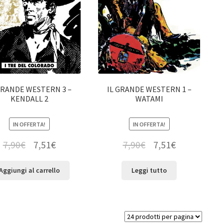
GRANDE WESTERN 3 –
IL GRANDE WESTERN 1 –
KENDALL 2
WATAMI
IN OFFERTA!
IN OFFERTA!
7,90
€
7,51
€
7,90
€
7,51
€
Aggiungi al carrello
Leggi tutto