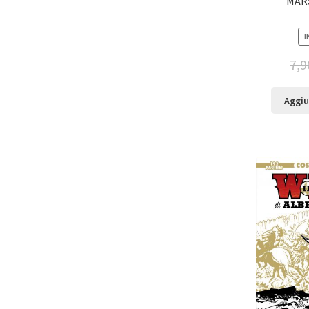
MAR
I
7,9
Aggiu