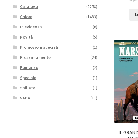
Catalogo
(2258)
L
Colore
(1483)
In evidenza
(6)
Novità
(5)
Promozioni speciali
(1)
Prossimamente
(24)
Romanzo
(2)
Speciale
(1)
Spillato
(1)
Varie
(11)
IL GRAN