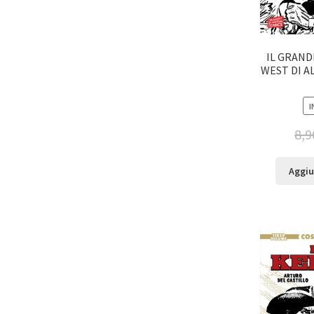
IL GRAND
WEST DI A
I
8,9
Aggiu