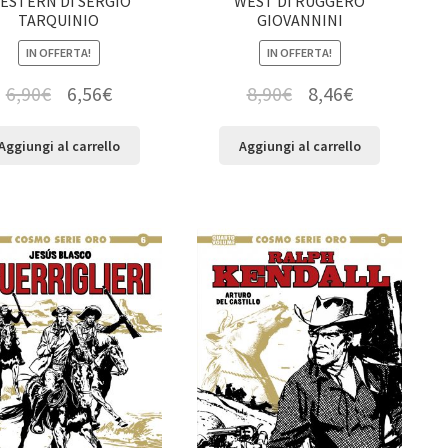
ESTERN DI SERGIO
WEST DI RUGGERO
TARQUINIO
GIOVANNINI
IN OFFERTA!
IN OFFERTA!
6,90
€
6,56
€
8,90
€
8,46
€
Aggiungi al carrello
Aggiungi al carrello