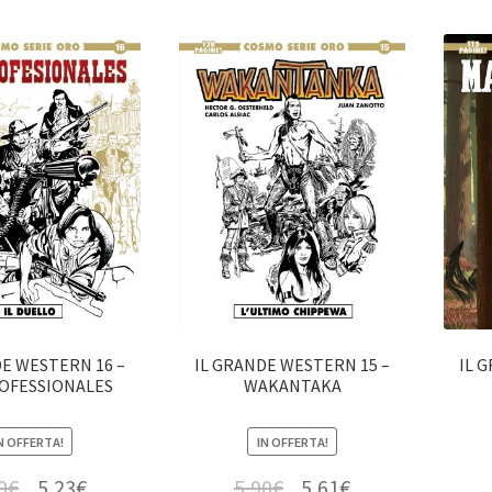
DE WESTERN 16 –
IL GRANDE WESTERN 15 –
IL 
OFESSIONALES
WAKANTAKA
N OFFERTA!
IN OFFERTA!
0
€
5,23
€
5,90
€
5,61
€