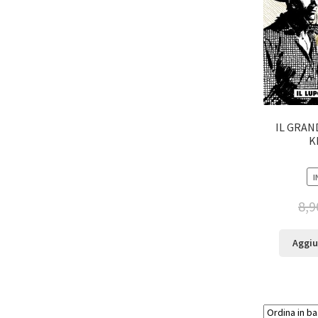
IL GRAN
K
I
8,9
Aggiu