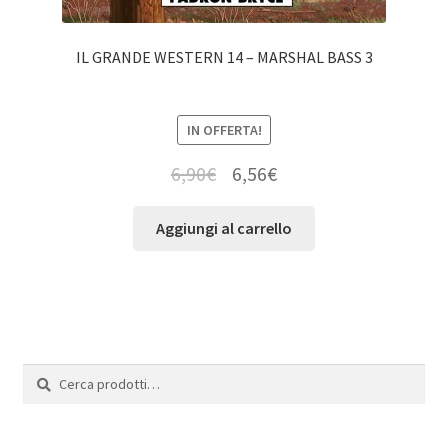
IL GRANDE WESTERN 14 – MARSHAL BASS 3
IN OFFERTA!
6,90
€
6,56
€
Aggiungi al carrello
Cerca:
Cerca