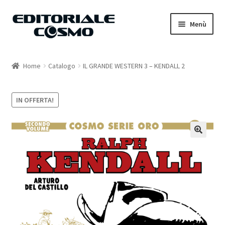
Vai
Vai
Menù
alla
al
navigazione
contenuto
Home
Home
Catalogo
IL GRANDE WESTERN 3 – KENDALL 2
Catalogo
IN OFFERTA!
Carrello
Il mio account