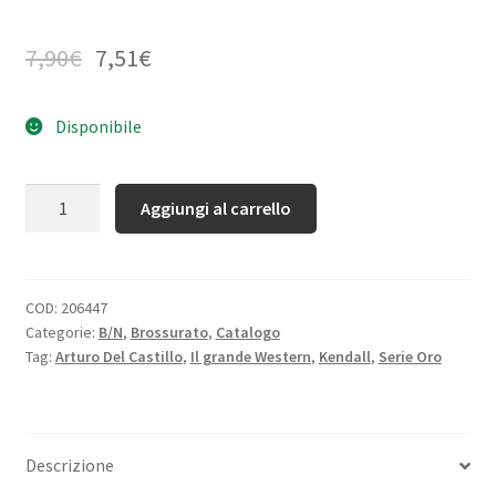
7,90
€
7,51
€
Disponibile
Quantità
Aggiungi al carrello
COD:
206447
Categorie:
B/N
,
Brossurato
,
Catalogo
Tag:
Arturo Del Castillo
,
Il grande Western
,
Kendall
,
Serie Oro
Descrizione