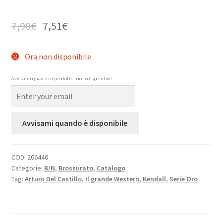
7,90
€
7,51
€
Ora non disponibile
Avvisami quando il prodotto torna disponibile:
Avvisami quando è disponibile
COD:
206446
Categorie:
B/N
,
Brossurato
,
Catalogo
Tag:
Arturo Del Castillo
,
Il grande Western
,
Kendall
,
Serie Oro