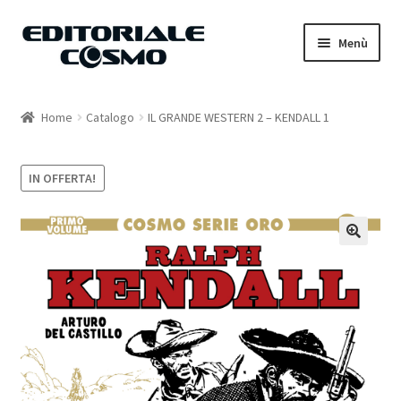
Vai
Vai
Menù
alla
al
navigazione
contenuto
Home
Home
Catalogo
IL GRANDE WESTERN 2 – KENDALL 1
Catalogo
IN OFFERTA!
Carrello
Il mio account