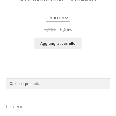
IN OFFERTA!
6,90
€
6,56
€
Aggiungi al carrello
Cerca:
Cerca
Categorie