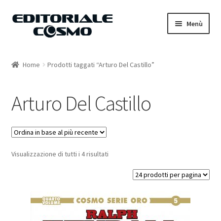
Vai
Vai
Menù
alla
al
navigazione
contenuto
Home
Home
Prodotti taggati “Arturo Del Castillo”
Catalogo
Arturo Del Castillo
Carrello
Il mio account
Visualizzazione di tutti i 4 risultati