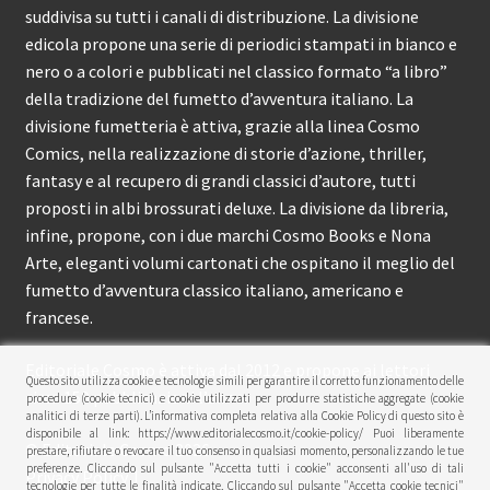
suddivisa su tutti i canali di distribuzione. La divisione
edicola propone una serie di periodici stampati in bianco e
nero o a colori e pubblicati nel classico formato “a libro”
della tradizione del fumetto d’avventura italiano. La
divisione fumetteria è attiva, grazie alla linea Cosmo
Comics, nella realizzazione di storie d’azione, thriller,
fantasy e al recupero di grandi classici d’autore, tutti
proposti in albi brossurati deluxe. La divisione da libreria,
infine, propone, con i due marchi Cosmo Books e Nona
Arte, eleganti volumi cartonati che ospitano il meglio del
fumetto d’avventura classico italiano, americano e
francese.
Editoriale Cosmo è attiva dal 2012 e propone ai lettori
Questo sito utilizza cookie e tecnologie simili per garantire il corretto funzionamento delle
circa 150 pubblicazioni l’anno.
procedure (cookie tecnici) e cookie utilizzati per produrre statistiche aggregate (cookie
analitici di terze parti). L’informativa completa relativa alla Cookie Policy di questo sito è
disponibile al link: https://www.editorialecosmo.it/cookie-policy/ Puoi liberamente
© Editoriale Cosmo 2026
prestare, rifiutare o revocare il tuo consenso in qualsiasi momento, personalizzando le tue
preferenze. Cliccando sul pulsante "Accetta tutti i cookie" acconsenti all'uso di tali
Privacy Policy
tecnologie per tutte le finalità indicate. Cliccando sul pulsante "Accetta cookie tecnici"