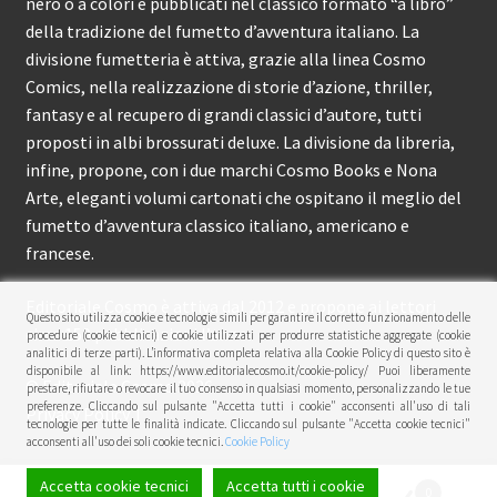
nero o a colori e pubblicati nel classico formato “a libro”
della tradizione del fumetto d’avventura italiano. La
divisione fumetteria è attiva, grazie alla linea Cosmo
Comics, nella realizzazione di storie d’azione, thriller,
fantasy e al recupero di grandi classici d’autore, tutti
proposti in albi brossurati deluxe. La divisione da libreria,
infine, propone, con i due marchi Cosmo Books e Nona
Arte, eleganti volumi cartonati che ospitano il meglio del
fumetto d’avventura classico italiano, americano e
francese.
Editoriale Cosmo è attiva dal 2012 e propone ai lettori
Questo sito utilizza cookie e tecnologie simili per garantire il corretto funzionamento delle
circa 150 pubblicazioni l’anno.
procedure (cookie tecnici) e cookie utilizzati per produrre statistiche aggregate (cookie
analitici di terze parti). L’informativa completa relativa alla Cookie Policy di questo sito è
disponibile al link: https://www.editorialecosmo.it/cookie-policy/ Puoi liberamente
© Editoriale Cosmo 2026
prestare, rifiutare o revocare il tuo consenso in qualsiasi momento, personalizzando le tue
preferenze. Cliccando sul pulsante "Accetta tutti i cookie" acconsenti all'uso di tali
Privacy Policy
tecnologie per tutte le finalità indicate. Cliccando sul pulsante "Accetta cookie tecnici"
acconsenti all'uso dei soli cookie tecnici.
Cookie Policy
Accetta cookie tecnici
Accetta tutti i cookie
0