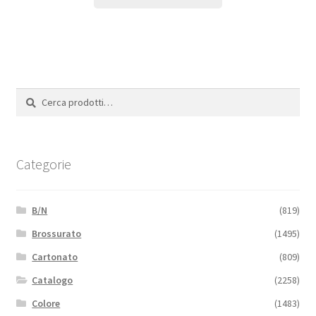
Cerca:
Cerca
Categorie
B/N
(819)
Brossurato
(1495)
Cartonato
(809)
Catalogo
(2258)
Colore
(1483)