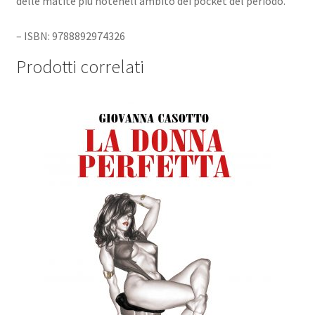
delle matite più notenell’ambito dei pocket del periodo.
– ISBN: 9788892974326
Prodotti correlati