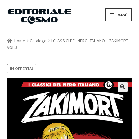
Vai
Vai
Menù
alla
al
navigazione
contenuto
Home
Home
Catalogo
I CLASSICI DEL NERO ITALIANO – ZAKIMORT
VOL.3
Catalogo
Carrello
IN OFFERTA!
Il mio account