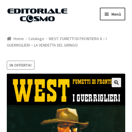
Vai
Vai
Menù
alla
al
navigazione
contenuto
Home
Home
Catalogo
WEST: FUMETTI DI FRONTIERA 8 – I
GUERRIGLIERI – LA VENDETTA DEL GRINGO
Catalogo
Carrello
IN OFFERTA!
Il mio account