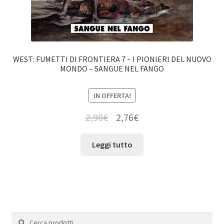
WEST: FUMETTI DI FRONTIERA 7 – I PIONIERI DEL NUOVO
MONDO – SANGUE NEL FANGO
IN OFFERTA!
2,90
€
2,76
€
Leggi tutto
Cerca:
Cerca