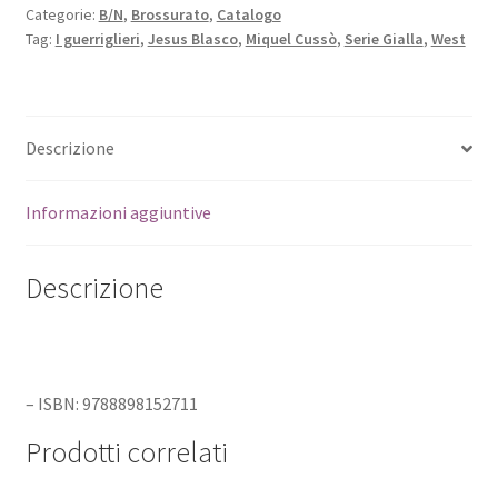
Categorie:
B/N
,
Brossurato
,
Catalogo
Tag:
I guerriglieri
,
Jesus Blasco
,
Miquel Cussò
,
Serie Gialla
,
West
Descrizione
Informazioni aggiuntive
Descrizione
– ISBN: 9788898152711
Prodotti correlati