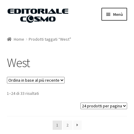
Vai
Vai
Menù
alla
al
navigazione
contenuto
Home
Home
Prodotti taggati “West”
Catalogo
West
Carrello
Il mio account
1–24 di 33 risultati
1
2