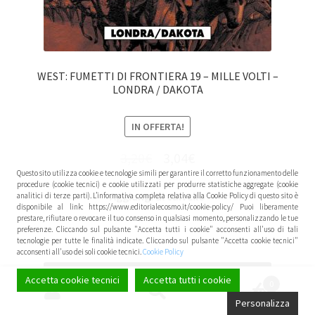
WEST: FUMETTI DI FRONTIERA 19 – MILLE VOLTI –
LONDRA / DAKOTA
IN OFFERTA!
3,20
€
3,04
€
Questo sito utilizza cookie e tecnologie simili per garantire il corretto funzionamento delle
procedure (cookie tecnici) e cookie utilizzati per produrre statistiche aggregate (cookie
Aggiungi al carrello
analitici di terze parti). L’informativa completa relativa alla Cookie Policy di questo sito è
disponibile al link: https://www.editorialecosmo.it/cookie-policy/ Puoi liberamente
prestare, rifiutare o revocare il tuo consenso in qualsiasi momento, personalizzando le tue
preferenze. Cliccando sul pulsante "Accetta tutti i cookie" acconsenti all'uso di tali
tecnologie per tutte le finalità indicate. Cliccando sul pulsante "Accetta cookie tecnici"
acconsenti all'uso dei soli cookie tecnici.
Cookie Policy
Accetta cookie tecnici
Accetta tutti i cookie
0
Cerca:
Cerca
Personalizza