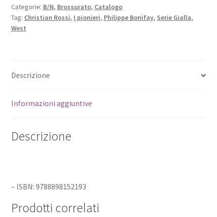
Categorie:
B/N
,
Brossurato
,
Catalogo
Tag:
Christian Rossi
,
I pionieri
,
Philippe Bonifay
,
Serie Gialla
,
West
Descrizione
Informazioni aggiuntive
Descrizione
– ISBN: 9788898152193
Prodotti correlati