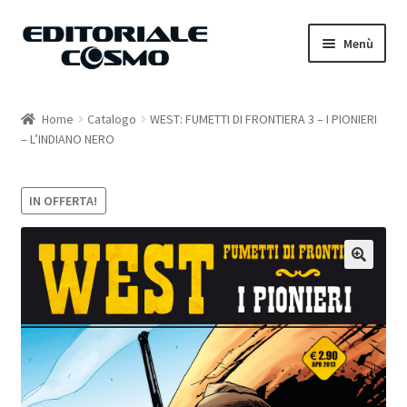
Vai
Vai
Menù
alla
al
navigazione
contenuto
Home
Home
Catalogo
WEST: FUMETTI DI FRONTIERA 3 – I PIONIERI
– L’INDIANO NERO
Catalogo
Carrello
IN OFFERTA!
Il mio account