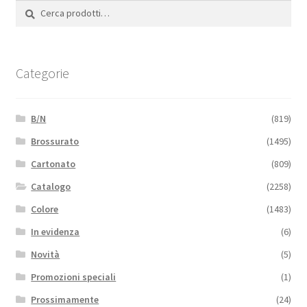
Cerca:
Cerca
Categorie
B/N
(819)
Brossurato
(1495)
Cartonato
(809)
Catalogo
(2258)
Colore
(1483)
In evidenza
(6)
Novità
(5)
Promozioni speciali
(1)
Prossimamente
(24)