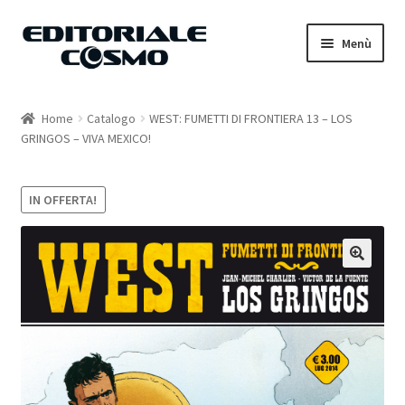
Vai
Vai
Menù
alla
al
navigazione
contenuto
Home
Home
Catalogo
WEST: FUMETTI DI FRONTIERA 13 – LOS
GRINGOS – VIVA MEXICO!
Catalogo
Carrello
IN OFFERTA!
Il mio account