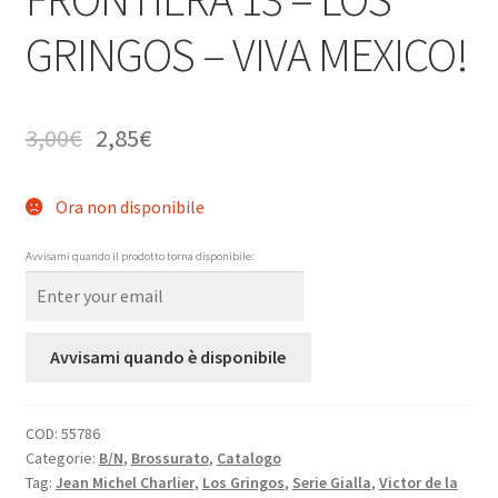
GRINGOS – VIVA MEXICO!
3,00
€
2,85
€
Ora non disponibile
Avvisami quando il prodotto torna disponibile:
Avvisami quando è disponibile
COD:
55786
Categorie:
B/N
,
Brossurato
,
Catalogo
Tag:
Jean Michel Charlier
,
Los Gringos
,
Serie Gialla
,
Victor de la