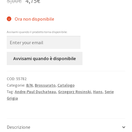
5,00
€
4,75
€
Ora non disponibile
Avvisami quando il prodotto torna disponibile:
Avvisami quando è disponibile
COD:
55782
Categorie:
B/N
,
Brossurato
,
Catalogo
Tag:
Andre-Paul Duchateau
,
Grzegorz Rosinski
,
Hans
,
Serie
Grigia
Descrizione