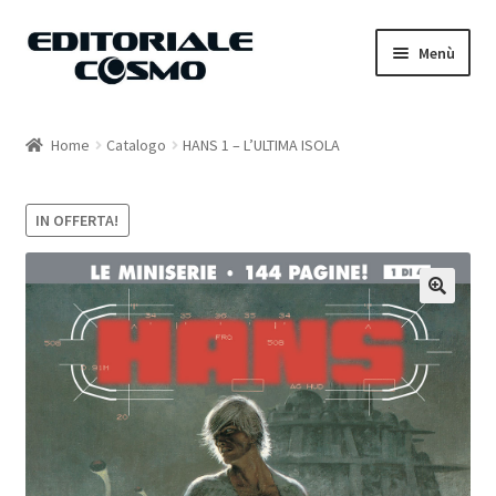
Vai
Vai
Menù
alla
al
navigazione
contenuto
Home
Home
Catalogo
HANS 1 – L’ULTIMA ISOLA
Catalogo
IN OFFERTA!
Carrello
Il mio account