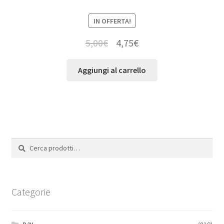
IN OFFERTA!
5,00
€
4,75
€
Aggiungi al carrello
Cerca:
Cerca
Categorie