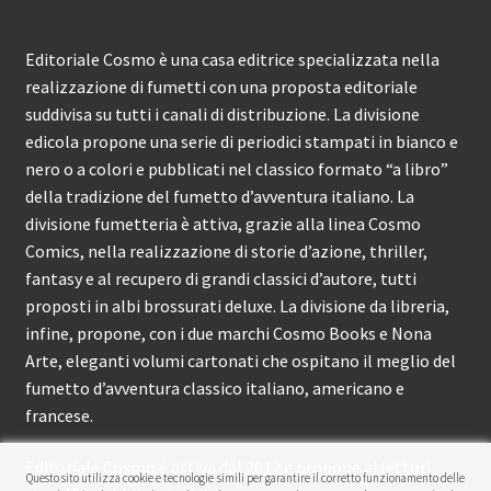
Editoriale Cosmo è una casa editrice specializzata nella
realizzazione di fumetti con una proposta editoriale
suddivisa su tutti i canali di distribuzione. La divisione
edicola propone una serie di periodici stampati in bianco e
nero o a colori e pubblicati nel classico formato “a libro”
della tradizione del fumetto d’avventura italiano. La
divisione fumetteria è attiva, grazie alla linea Cosmo
Comics, nella realizzazione di storie d’azione, thriller,
fantasy e al recupero di grandi classici d’autore, tutti
proposti in albi brossurati deluxe. La divisione da libreria,
infine, propone, con i due marchi Cosmo Books e Nona
Arte, eleganti volumi cartonati che ospitano il meglio del
fumetto d’avventura classico italiano, americano e
francese.
Editoriale Cosmo è attiva dal 2012 e propone ai lettori
Questo sito utilizza cookie e tecnologie simili per garantire il corretto funzionamento delle