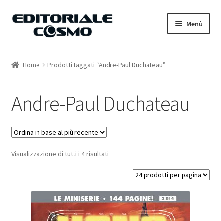
Vai
Vai
Menù
alla
al
navigazione
contenuto
Home
Home
Prodotti taggati “Andre-Paul Duchateau”
Catalogo
Andre-Paul Duchateau
Carrello
Il mio account
Visualizzazione di tutti i 4 risultati