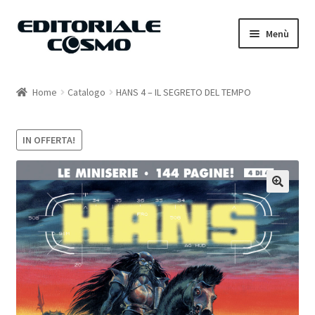
Vai
Vai
Menù
alla
al
navigazione
contenuto
Home
Home
Catalogo
HANS 4 – IL SEGRETO DEL TEMPO
Catalogo
IN OFFERTA!
Carrello
Il mio account