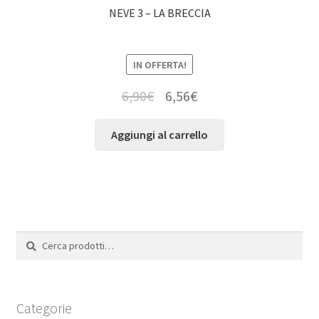
NEVE 3 – LA BRECCIA
IN OFFERTA!
6,90
€
6,56
€
Aggiungi al carrello
Cerca:
Cerca
Categorie