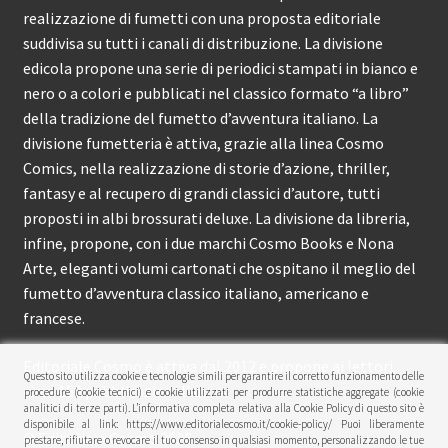
realizzazione di fumetti con una proposta editoriale
suddivisa su tutti i canali di distribuzione. La divisione
edicola propone una serie di periodici stampati in bianco e
nero o a colori e pubblicati nel classico formato “a libro”
della tradizione del fumetto d’avventura italiano. La
divisione fumetteria è attiva, grazie alla linea Cosmo
Comics, nella realizzazione di storie d’azione, thriller,
fantasy e al recupero di grandi classici d’autore, tutti
proposti in albi brossurati deluxe. La divisione da libreria,
infine, propone, con i due marchi Cosmo Books e Nona
Arte, eleganti volumi cartonati che ospitano il meglio del
fumetto d’avventura classico italiano, americano e
francese.
Editoriale Cosmo è attiva dal 2012 e propone ai lettori
Questo sito utilizza cookie e tecnologie simili per garantire il corretto funzionamento delle
circa 150 pubblicazioni l’anno.
procedure (cookie tecnici) e cookie utilizzati per produrre statistiche aggregate (cookie
analitici di terze parti). L’informativa completa relativa alla Cookie Policy di questo sito è
disponibile al link: https://www.editorialecosmo.it/cookie-policy/ Puoi liberamente
© Editoriale Cosmo 2026
prestare, rifiutare o revocare il tuo consenso in qualsiasi momento, personalizzando le tue