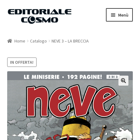
Vai
Vai
Menù
alla
al
navigazione
contenuto
Home
Home
Catalogo
NEVE 3 – LA BRECCIA
Catalogo
IN OFFERTA!
Carrello
Il mio account