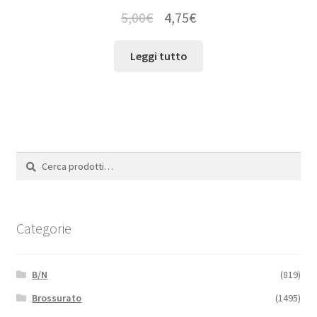
5,00
€
4,75
€
Leggi tutto
Cerca:
Cerca
Categorie
B/N
(819)
Brossurato
(1495)